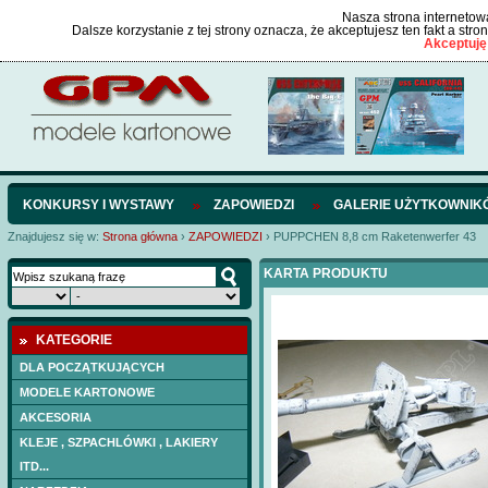
Nasza strona internetowa
Dalsze korzystanie z tej strony oznacza, że akceptujesz ten fakt a str
Akceptuję
KONKURSY I WYSTAWY
ZAPOWIEDZI
GALERIE UŻYTKOWNIK
Znajdujesz się w:
Strona główna
›
ZAPOWIEDZI
›
PUPPCHEN 8,8 cm Raketenwerfer 43
KARTA PRODUKTU
KATEGORIE
DLA POCZĄTKUJĄCYCH
MODELE KARTONOWE
AKCESORIA
KLEJE , SZPACHLÓWKI , LAKIERY
ITD...