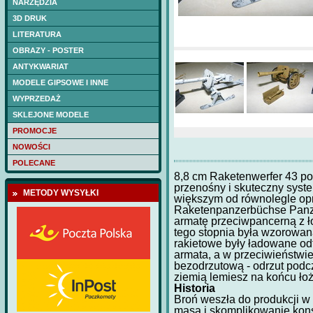
NARZĘDZIA
3D DRUK
LITERATURA
OBRAZY - POSTER
ANTYKWARIAT
MODELE GIPSOWE I INNE
WYPRZEDAŻ
SKLEJONE MODELE
PROMOCJE
NOWOŚCI
POLECANE
8,8 cm Raketenwerfer 43 po
przenośny i skuteczny syst
METODY WYSYŁKI
większym od równolegle op
Raketenpanzerbüchse Panze
armatę przeciwpancerną z ło
tego stopnia była wzorowana
rakietowe były ładowane od
armata, a w przeciwieństwie
bezodrzutową - odrzut podc
ziemią lemiesz na końcu łoż
Historia
Broń weszła do produkcji w
HETMAN IWAN MAZ
masa i skomplikowanie kon
(DOM BUMAGI) -wr