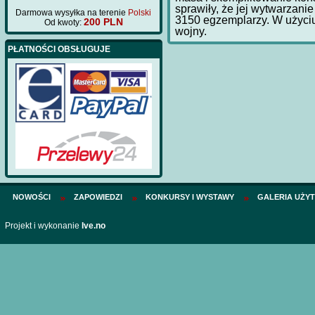
kadłuba wycięte las
sprawiły, że jej wytwarzan
Darmowa wysyłka na terenie
Polski
Cena:
75 PLN
3150 egzemplarzy. W użyciu
200 PLN
Od kwoty:
wojny.
PŁATNOŚCI OBSŁUGUJE
NOWOŚCI
ZAPOWIEDZI
KONKURSY I WYSTAWY
GALERIA UŻY
Projekt i wykonanie
Ive.no