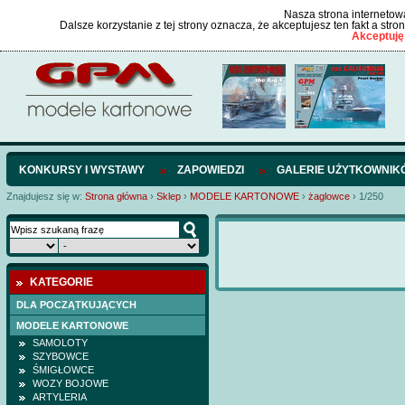
Nasza strona internetowa
Dalsze korzystanie z tej strony oznacza, że akceptujesz ten fakt a str
Akceptuję
KONKURSY I WYSTAWY
ZAPOWIEDZI
GALERIE UŻYTKOWNIK
Znajdujesz się w:
Strona główna
›
Sklep
›
MODELE KARTONOWE
›
żaglowce
›
1/250
KATEGORIE
DLA POCZĄTKUJĄCYCH
MODELE KARTONOWE
SAMOLOTY
SZYBOWCE
ŚMIGŁOWCE
WOZY BOJOWE
ARTYLERIA