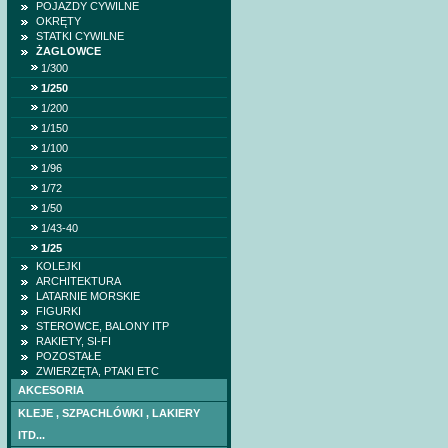
POJAZDY CYWILNE
OKRĘTY
STATKI CYWILNE
ŻAGLOWCE
1/300
1/250
1/200
1/150
1/100
1/96
1/72
1/50
1/43-40
1/25
KOLEJKI
ARCHITEKTURA
LATARNIE MORSKIE
FIGURKI
STEROWCE, BALONY ITP
RAKIETY, SI-FI
POZOSTAŁE
ZWIERZĘTA, PTAKI ETC
AKCESORIA
KLEJE , SZPACHLÓWKI , LAKIERY
HETMAN IWAN MAZ
ITD...
(DOM BUMAGI) -wr