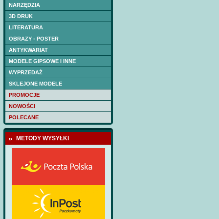
kadłuba wycięte las
NARZĘDZIA
Cena:
75 PLN
3D DRUK
LITERATURA
OBRAZY - POSTER
ANTYKWARIAT
MODELE GIPSOWE I INNE
WYPRZEDAŻ
SKLEJONE MODELE
PROMOCJE
NOWOŚCI
POLECANE
METODY WYSYŁKI