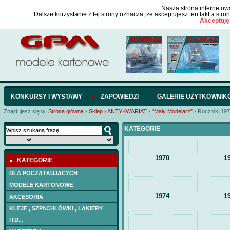
Nasza strona internetowa
Dalsze korzystanie z tej strony oznacza, że akceptujesz ten fakt a str
Akceptuję
KONKURSY I WYSTAWY
ZAPOWIEDZI
GALERIE UŻYTKOWNIK
Znajdujesz się w:
Strona główna
›
Sklep
›
ANTYKWARIAT
›
"Mały Modelarz"
›
Roczniki 19
KATEGORIE
1970
1
KATEGORIE
DLA POCZĄTKUJĄCYCH
MODELE KARTONOWE
1974
1
AKCESORIA
KLEJE , SZPACHLÓWKI , LAKIERY
ITD...