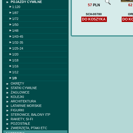
POJAZDY CYWILNE
57
PLN
62
1:120
1/87
SCH-00780
OR
1/72
DO KOSZYKA
DO K
1/50
1/48
1/43-45
1/32-35
1/25-24
1/20
1/18
1/16
1/12
1/9
OKRĘTY
STATKI CYWILNE
ŻAGLOWCE
KOLEJKI
ARCHITEKTURA
LATARNIE MORSKIE
FIGURKI
STEROWCE, BALONY ITP
RAKIETY, SI-FI
POZOSTAŁE
ZWIERZĘTA, PTAKI ETC
HETM
(DOM