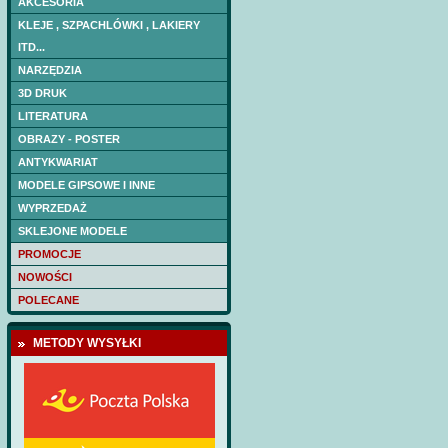
AKCESORIA
kadłub
KLEJE , SZPACHLÓWKI , LAKIERY
ITD...
NARZĘDZIA
3D DRUK
LITERATURA
OBRAZY - POSTER
ANTYKWARIAT
MODELE GIPSOWE I INNE
WYPRZEDAŻ
SKLEJONE MODELE
PROMOCJE
NOWOŚCI
POLECANE
METODY WYSYŁKI