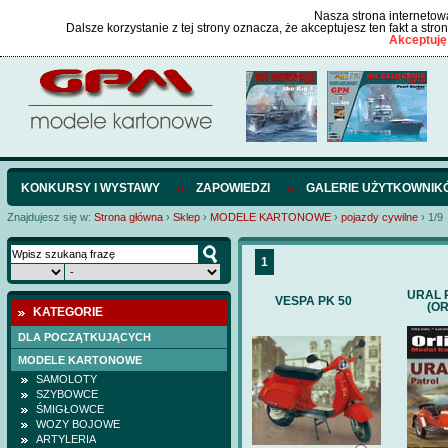
Nasza strona internetowa
Dalsze korzystanie z tej strony oznacza, że akceptujesz ten fakt a str
Akceptuję
KONKURSY I WYSTAWY
ZAPOWIEDZI
GALERIE UŻYTKOWNIK
Znajdujesz się w:
Strona główna
›
Sklep
›
MODELE KARTONOWE
›
pojazdy cywilne
›
1/9
1
URAL 
VESPA PK 50
(OR
KATEGORIE
DLA POCZĄTKUJĄCYCH
MODELE KARTONOWE
SAMOLOTY
SZYBOWCE
ŚMIGŁOWCE
WOZY BOJOWE
ARTYLERIA