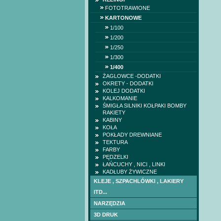
FOTOTRAWIONE
KARTONOWE
1/100
1/200
1/250
1/300
1/400
ŻAGLOWCE -DODATKI
OKRETY - DODATKI
KOLEJ DODATKI
KALKOMANIE
ŚMIGŁA SILNIKI KOŁPAKI BOMBY
RAKIETY
KABINY
KOŁA
POKŁADY DREWNIANE
TEKTURA
FARBY
PĘDZELKI
ŁAŃCUCHY , NICI , LINKI
KADŁUBY ŻYWICZNE
KLEJE , SZPACHLÓWKI , LAKIERY
ITD...
NARZĘDZIA
3D DRUK