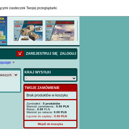
ącymi ciasteczek Twojej przeglądarki.
ZAREJESTRUJ SIĘ
ZALOGUJ
anguage
▼
KRAJ WYSYŁKI
TWOJE ZAMÓWIENIE
Brak produktów w koszyku
Zamówiłeś :
0 produktów
Wartość zamówienia :
0.00 PLN
Rabat :
0.00
PLN
Wartość po rabacie:
0.00 PLN
Łącznie do zapłaty :
0.00
PLN
Wejdź do koszyka