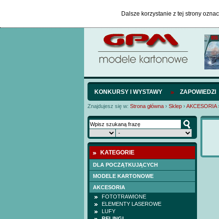
Dalsze korzystanie z tej strony ozna
KONKURSY I WYSTAWY
ZAPOWIEDZI
Znajdujesz się w:
Strona główna
›
Sklep
›
AKCESORIA
KATEGORIE
DLA POCZĄTKUJĄCYCH
MODELE KARTONOWE
AKCESORIA
FOTOTRAWIONE
ELEMENTY LASEROWE
LUFY
RELINGI