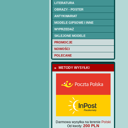
LITERATURA
OBRAZY - POSTER
ANTYKWARIAT
MODELE GIPSOWE I INNE
WYPRZEDAŻ
SKLEJONE MODELE
PROMOCJE
NOWOŚCI
POLECANE
METODY WYSYŁKI
Darmowa wysyłka na terenie
Polski
200 PLN
Od kwoty: