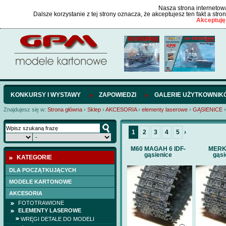
Nasza strona internetowa
Dalsze korzystanie z tej strony oznacza, że akceptujesz ten fakt a str
Akceptuję
KONKURSY I WYSTAWY
ZAPOWIEDZI
GALERIE UŻYTKOWNIK
Znajdujesz się w:
Strona główna
›
Sklep
›
AKCESORIA
›
elementy laserowe
›
GĄSIENICE
›
1
2
3
4
5
›
M60 MAGAH 6 IDF-
MERKA
gąsienice
gąsi
KATEGORIE
DLA POCZĄTKUJĄCYCH
MODELE KARTONOWE
AKCESORIA
FOTOTRAWIONE
ELEMENTY LASEROWE
WRĘGI DETALE DO MODELI