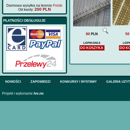
Darmowa wysyłka na terenie
Polski
200 PLN
Od kwoty:
PŁATNOŚCI OBSŁUGUJE
80
PLN
50
LGPM-GN13
LGP
DO KOSZYKA
DO K
NOWOŚCI
ZAPOWIEDZI
KONKURSY I WYSTAWY
GALERIA UŻY
Projekt i wykonanie
Ive.no