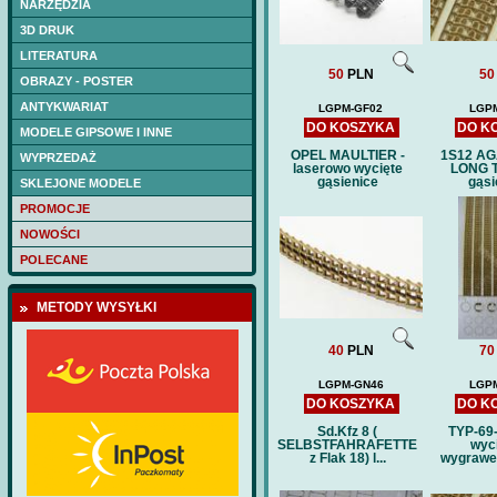
NARZĘDZIA
3D DRUK
LITERATURA
50
PLN
50
OBRAZY - POSTER
ANTYKWARIAT
LGPM-GF02
LGP
DO KOSZYKA
DO K
MODELE GIPSOWE I INNE
OPEL MAULTIER -
1S12 AG
WYPRZEDAŻ
laserowo wycięte
LONG 
gąsienice
gąsi
SKLEJONE MODELE
PROMOCJE
NOWOŚCI
POLECANE
METODY WYSYŁKI
40
PLN
70
LGPM-GN46
LGP
DO KOSZYKA
DO K
Sd.Kfz 8 (
TYP-69-
SELBSTFAHRAFETTE
wyci
z Flak 18) l...
wygrawer