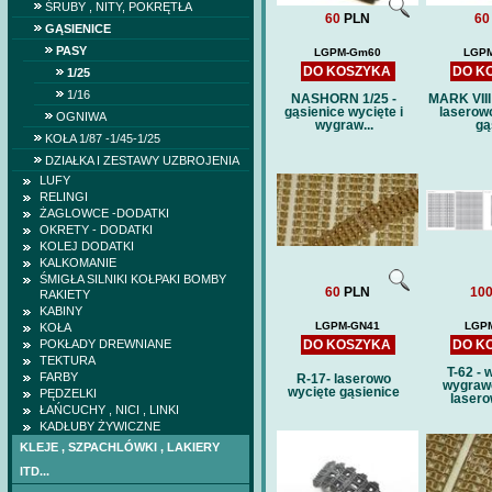
ŚRUBY , NITY, POKRĘTŁA
60
PLN
60
GĄSIENICE
PASY
LGPM-Gm60
LGPM
DO KOSZYKA
DO K
1/25
1/16
NASHORN 1/25 -
MARK VIII
gąsienice wycięte i
laserow
OGNIWA
wygraw...
gąs
KOŁA 1/87 -1/45-1/25
DZIAŁKA I ZESTAWY UZBROJENIA
LUFY
RELINGI
ŻAGLOWCE -DODATKI
OKRETY - DODATKI
KOLEJ DODATKI
KALKOMANIE
ŚMIGŁA SILNIKI KOŁPAKI BOMBY
60
PLN
10
RAKIETY
KABINY
LGPM-GN41
LGP
KOŁA
POKŁADY DREWNIANE
DO KOSZYKA
DO K
TEKTURA
T-62 - 
FARBY
R-17- laserowo
wygraw
wycięte gąsienice
PĘDZELKI
lasero
ŁAŃCUCHY , NICI , LINKI
KADŁUBY ŻYWICZNE
KLEJE , SZPACHLÓWKI , LAKIERY
ITD...