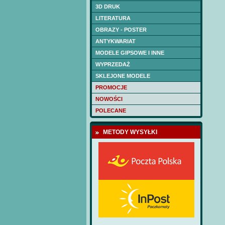
3D DRUK
LITERATURA
OBRAZY - POSTER
ANTYKWARIAT
MODELE GIPSOWE I INNE
WYPRZEDAŻ
SKLEJONE MODELE
PROMOCJE
NOWOŚCI
POLECANE
METODY WYSYŁKI