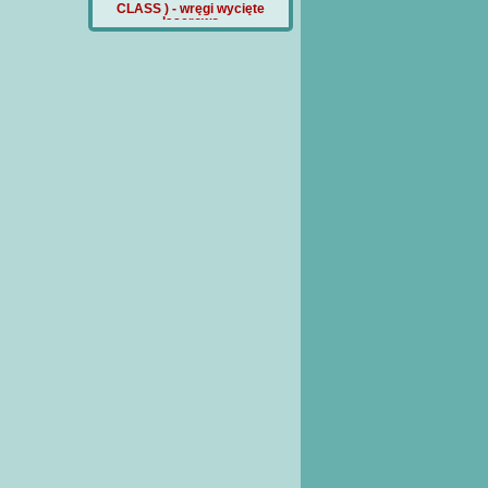
detale wycięte
CLASS ) - wręgi wycięte
Cena:
180 PLN
serowo
laserowo
a:
40 PLN
Cena:
90 PLN