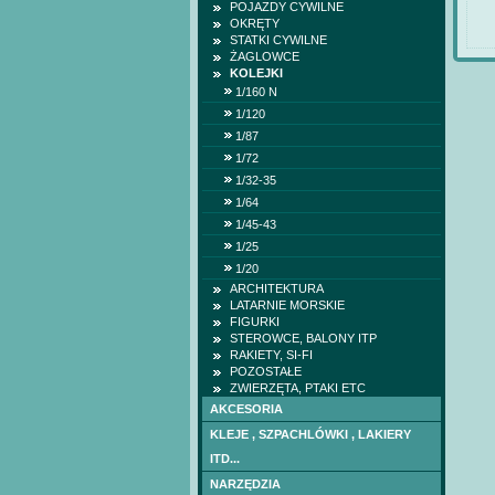
POJAZDY CYWILNE
OKRĘTY
STATKI CYWILNE
ŻAGLOWCE
KOLEJKI
1/160 N
1/120
1/87
1/72
1/32-35
1/64
1/45-43
1/25
1/20
ARCHITEKTURA
LATARNIE MORSKIE
FIGURKI
STEROWCE, BALONY ITP
RAKIETY, SI-FI
POZOSTAŁE
ZWIERZĘTA, PTAKI ETC
AKCESORIA
KLEJE , SZPACHLÓWKI , LAKIERY
ITD...
NARZĘDZIA