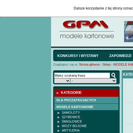
Dalsze korzystanie z tej strony ozna
KONKURSY I WYSTAWY
ZAPOWIEDZI
Znajdujesz się w:
Strona główna
›
Sklep
›
MODELE K
KATE
KATEGORIE
DLA POCZĄTKUJĄCYCH
MODELE KARTONOWE
SAMOLOTY
SZYBOWCE
ŚMIGŁOWCE
WOZY BOJOWE
ARTYLERIA