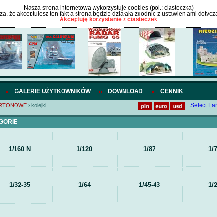
Nasza strona internetowa wykorzystuje cookies (pol.: ciasteczka)
cza, że akceptujesz ten fakt a strona będzie działała zgodnie z ustawieniami dotycz
Akceptuję korzystanie z ciasteczek
GALERIE UŻYTKOWNIKÓW
DOWNLOAD
CENNIK
Select L
ARTONOWE
›
kolejki
GORIE
1/160 N
1/120
1/87
1/
1/32-35
1/64
1/45-43
1/