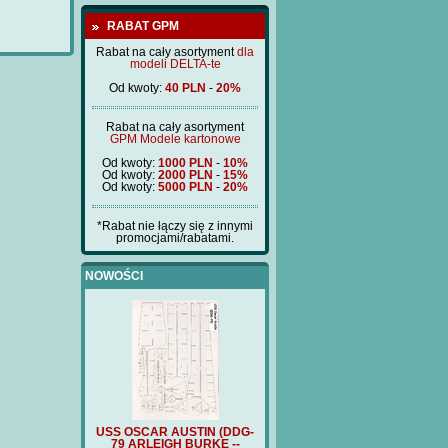
RABAT GPM
Rabat na cały asortyment
dla
modeli DELTA-te
Od kwoty:
40 PLN
-
20%
Rabat na cały asortyment
GPM Modele kartonowe
Od kwoty:
1000 PLN
-
10%
Od kwoty:
2000 PLN
-
15%
Od kwoty:
5000 PLN
-
20%
*Rabat nie łączy się z innymi
promocjami/rabatami.
NOWOŚCI
 AUSTIN (DDG-
USS OSCAR AUSTIN (DDG-
FURST BISMARCK (BM397)
FU
GH BURKE --
79 ARLEIGH BURKE --
-3D detale drukowane 3d