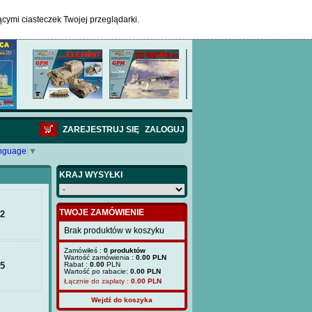
ącymi ciasteczek Twojej przeglądarki.
ZAREJESTRUJ SIĘ
ZALOGUJ
anguage
▼
KRAJ WYSYŁKI
TWOJE ZAMÓWIENIE
72
Brak produktów w koszyku
Zamówiłeś :
0 produktów
Wartość zamówienia :
0.00 PLN
25
Rabat :
0.00
PLN
Wartość po rabacie:
0.00 PLN
Łącznie do zapłaty :
0.00
PLN
Wejdź do koszyka