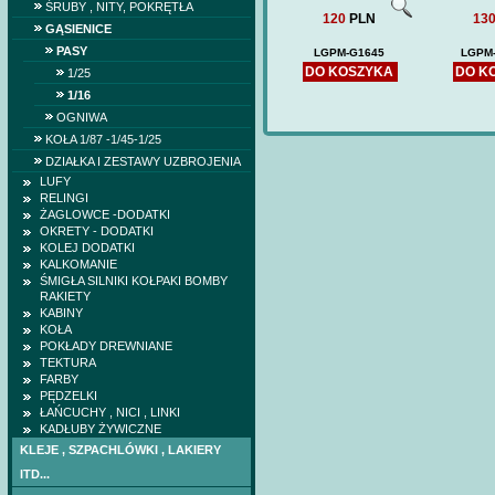
ŚRUBY , NITY, POKRĘTŁA
120
PLN
13
GĄSIENICE
PASY
LGPM-G1645
LGPM
DO KOSZYKA
DO K
1/25
1/16
OGNIWA
KOŁA 1/87 -1/45-1/25
DZIAŁKA I ZESTAWY UZBROJENIA
LUFY
RELINGI
ŻAGLOWCE -DODATKI
OKRETY - DODATKI
KOLEJ DODATKI
KALKOMANIE
ŚMIGŁA SILNIKI KOŁPAKI BOMBY
RAKIETY
KABINY
KOŁA
POKŁADY DREWNIANE
TEKTURA
FARBY
PĘDZELKI
ŁAŃCUCHY , NICI , LINKI
KADŁUBY ŻYWICZNE
KLEJE , SZPACHLÓWKI , LAKIERY
ITD...