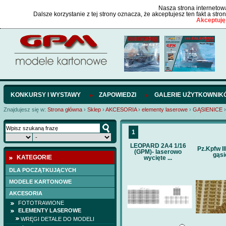
Nasza strona internetowa
Dalsze korzystanie z tej strony oznacza, że akceptujesz ten fakt a str
Akceptuję
KONKURSY I WYSTAWY
ZAPOWIEDZI
GALERIE UŻYTKOWNIK
Znajdujesz się w:
Strona główna
›
Sklep
›
AKCESORIA
›
elementy laserowe
›
GĄSIENICE
›
1
LEOPARD 2A4 1/16
Pz.Kpfw III
(GPM)- laserowo
gąsi
KATEGORIE
wycięte ...
DLA POCZĄTKUJĄCYCH
MODELE KARTONOWE
AKCESORIA
FOTOTRAWIONE
ELEMENTY LASEROWE
WRĘGI DETALE DO MODELI