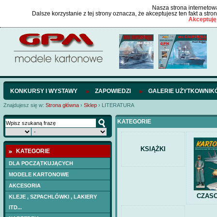
Nasza strona internetowa
Dalsze korzystanie z tej strony oznacza, że akceptujesz ten fakt a str
Akceptuję
KONKURSY I WYSTAWY
ZAPOWIEDZI
GALERIE UŻYTKOWNIK
Znajdujesz się w:
Strona główna
›
Sklep
›
LITERATURA
KATEGORIE
KSIĄŻKI
KATEGORIE
DLA POCZĄTKUJĄCYCH
MODELE KARTONOWE
AKCESORIA
CZAS
KLEJE , SZPACHLÓWKI , LAKIERY
ITD...