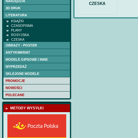
NARZĘDZIA
CZESKA
3D DRUK
LITERATURA
KSIĄŻKI
CZASOPISMA
PLANY
ROSYJSKA
CZESKA
OBRAZY - POSTER
ANTYKWARIAT
MODELE GIPSOWE I INNE
WYPRZEDAŻ
SKLEJONE MODELE
PROMOCJE
NOWOŚCI
POLECANE
METODY WYSYŁKI