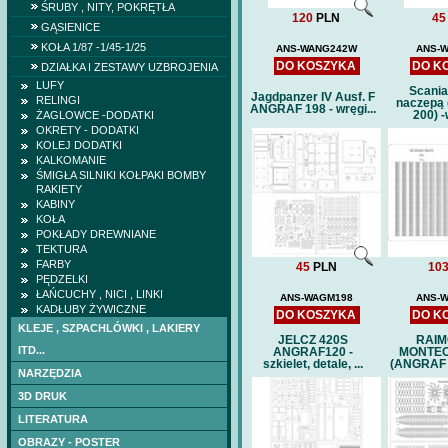
ŚRUBY , NITY, POKRĘTŁA
120
PLN
45
GĄSIENICE
KOŁA 1/87 -1/45-1/25
ANS-WANG242W
ANS-
DO KOSZYKA
DO K
DZIAŁKA I ZESTAWY UZBROJENIA
LUFY
Scania
Jagdpanzer IV Ausf. F
RELINGI
naczepą
ANGRAF 198 - wręgi...
200) -
ŻAGLOWCE -DODATKI
OKRETY - DODATKI
KOLEJ DODATKI
KALKOMANIE
ŚMIGŁA SILNIKI KOŁPAKI BOMBY
RAKIETY
KABINY
KOŁA
POKŁADY DREWNIANE
TEKTURA
FARBY
45
PLN
10
PĘDZELKI
ŁAŃCUCHY , NICI , LINKI
ANS-WAGM198
ANS-
KADŁUBY ŻYWICZNE
DO KOSZYKA
DO K
KLEJE , SZPACHLÓWKI , LAKIERY
JELCZ 420S
RAI
ITD...
ANGRAF120 -
MONTEC
szkielet, detale, ...
(ANGRAF 1
NARZĘDZIA
3D DRUK
LITERATURA
SZD-18 Czajka 
OBRAZY - POSTER
USZKODZONA 