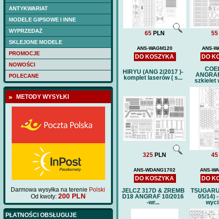
Cena:
15 P
ANTYKWARIAT
MODELE GIPSOWE I INNE
WYPRZEDAŻ
65
PLN
55
SKLEJONE MODELE
ANS-WAGM120
ANS-W
PROMOCJE
DO KOSZYKA
DO K
NOWOŚCI
COEL
HIRYU (ANG 2/2017 )-
ANGRAF
POLECANE
komplet laserów ( s...
szkielet 
METODY WYSYŁKI
325
PLN
45
ANS-WDANG1702
ANS-WA
DO KOSZYKA
DO K
Darmowa wysyłka na terenie
Polski
JELCZ 317D & ZREMB
TSUGARU
200 PLN
Od kwoty:
D18 ANGRAF 10/2016
05/14) -
-wr...
wyci
PŁATNOŚCI OBSŁUGUJE