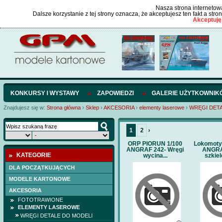
Nasza strona internetowa
Dalsze korzystanie z tej strony oznacza, że akceptujesz ten fakt a str
Akceptuję
KONKURSY I WYSTAWY
ZAPOWIEDZI
GALERIE UŻYTKOWNIK
Znajdujesz się w:
Strona główna
›
Sklep
›
AKCESORIA
›
elementy laserowe
›
WRĘGI DET
1
2
›
ORP PIORUN 1/100
Lokomot
ANGRAF 242- Wręgi
ANGRA
KATEGORIE
wycina...
szkiele
DLA POCZĄTKUJĄCYCH
MODELE KARTONOWE
AKCESORIA
FOTOTRAWIONE
ELEMENTY LASEROWE
WRĘGI DETALE DO MODELI