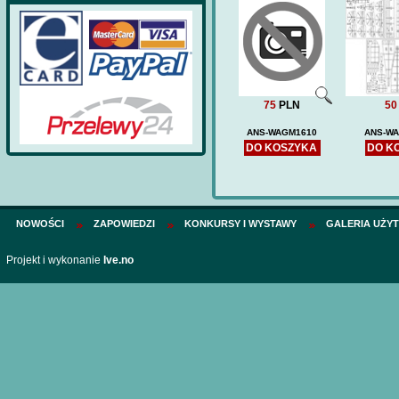
75
PLN
50
ANS-WAGM1610
ANS-WA
DO KOSZYKA
DO K
NOWOŚCI
ZAPOWIEDZI
KONKURSY I WYSTAWY
GALERIA UŻY
Projekt i wykonanie
Ive.no