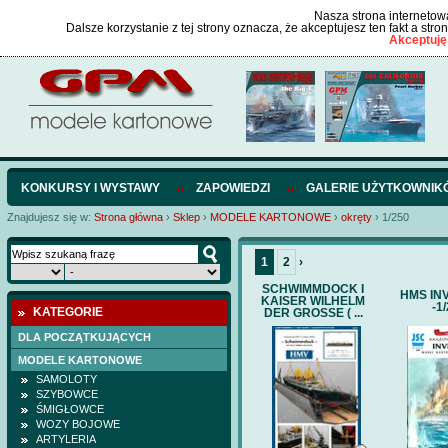
Nasza strona internetowa
Dalsze korzystanie z tej strony oznacza, że akceptujesz ten fakt a str
Akceptuję
KONKURSY I WYSTAWY
ZAPOWIEDZI
GALERIE UŻYTKOWNIK
Znajdujesz się w:
Strona główna
›
Sklep
›
MODELE KARTONOWE
›
okręty
›
1/250
1
2
›
SCHWIMMDOCK I
HMS IN
KAISER WILHELM
-1
KATEGORIE
DER GROSSE ( ...
DLA POCZĄTKUJĄCYCH
MODELE KARTONOWE
SAMOLOTY
SZYBOWCE
ŚMIGŁOWCE
WOZY BOJOWE
ARTYLERIA