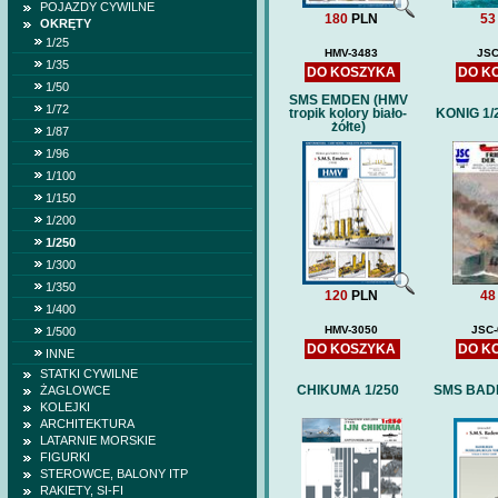
POJAZDY CYWILNE
180
PLN
53
OKRĘTY
1/25
HMV-3483
JSC
1/35
DO KOSZYKA
DO K
1/50
SMS EMDEN (HMV
1/72
tropik kolory biało-
KONIG 1/
żółte)
1/87
1/96
1/100
1/150
1/200
1/250
1/300
1/350
120
PLN
48
1/400
HMV-3050
JSC-
1/500
DO KOSZYKA
DO K
INNE
STATKI CYWILNE
CHIKUMA 1/250
SMS BADE
ŻAGLOWCE
KOLEJKI
ARCHITEKTURA
LATARNIE MORSKIE
FIGURKI
STEROWCE, BALONY ITP
RAKIETY, SI-FI