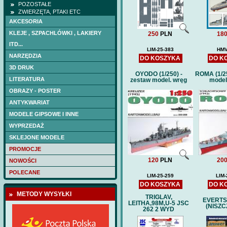
POZOSTAŁE
ZWIERZĘTA, PTAKI ETC
AKCESORIA
KLEJE , SZPACHLÓWKI , LAKIERY
250
PLN
18
ITD...
LIM-25-383
HMV
NARZĘDZIA
DO KOSZYKA
DO K
3D DRUK
OYODO (1/250) -
ROMA (1/25
LITERATURA
zestaw model. wręg
model
OBRAZY - POSTER
ANTYKWARIAT
MODELE GIPSOWE I INNE
WYPRZEDAŻ
SKLEJONE MODELE
PROMOCJE
120
PLN
20
NOWOŚCI
POLECANE
LIM-25-259
LIM-
DO KOSZYKA
DO K
METODY WYSYŁKI
TRIGLAV,
EVERTS
LEITHA,98M,U-5 JSC
(NISZC
262 2 WYD