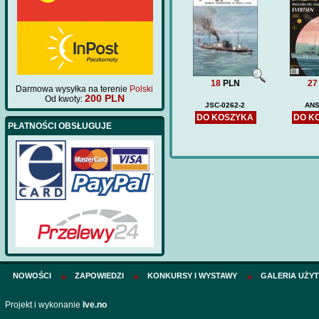
18
PLN
27
Darmowa wysyłka na terenie
Polski
200 PLN
Od kwoty:
JSC-0262-2
ANS
DO KOSZYKA
DO K
PŁATNOŚCI OBSŁUGUJE
NOWOŚCI
ZAPOWIEDZI
KONKURSY I WYSTAWY
GALERIA UŻY
Projekt i wykonanie
Ive.no