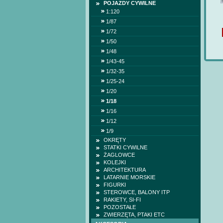
POJAZDY CYWILNE
1:120
1/87
1/72
1/50
1/48
1/43-45
1/32-35
1/25-24
1/20
1/18
1/16
1/12
1/9
OKRĘTY
STATKI CYWILNE
ŻAGLOWCE
KOLEJKI
ARCHITEKTURA
LATARNIE MORSKIE
FIGURKI
STEROWCE, BALONY ITP
RAKIETY, SI-FI
POZOSTAŁE
ZWIERZĘTA, PTAKI ETC