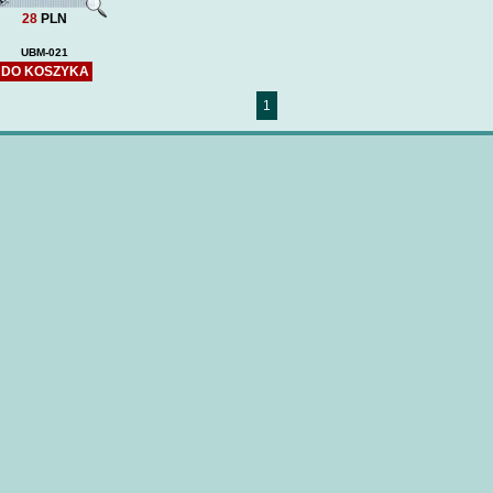
28
PLN
UBM-021
DO KOSZYKA
1
HETMAN IWAN MAZEPA
USS OSCAR
(DOM BUMAGI) -wręgi
79 ARLEI