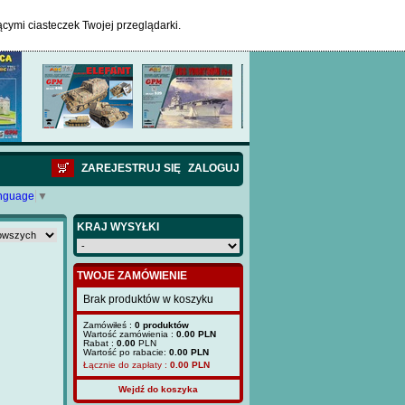
ącymi ciasteczek Twojej przeglądarki.
ZAREJESTRUJ SIĘ
ZALOGUJ
anguage
▼
KRAJ WYSYŁKI
TWOJE ZAMÓWIENIE
Brak produktów w koszyku
Zamówiłeś :
0 produktów
Wartość zamówienia :
0.00 PLN
Rabat :
0.00
PLN
Wartość po rabacie:
0.00 PLN
Łącznie do zapłaty :
0.00
PLN
Wejdź do koszyka