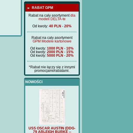
RABAT GPM
Rabat na cały asortyment
dla
modeli DELTA-te
Od kwoty:
40 PLN
-
20%
Rabat na cały asortyment
GPM Modele kartonowe
Od kwoty:
1000 PLN
-
10%
Od kwoty:
2000 PLN
-
15%
Od kwoty:
5000 PLN
-
20%
*Rabat nie łączy się z innymi
promocjami/rabatami.
NOWOŚCI
 AUSTIN (DDG-
USS OSCAR AUSTIN (DDG-
FURST BISMARCK (BM397)
FU
GH BURKE --
79 ARLEIGH BURKE --
-3D detale drukowane 3d