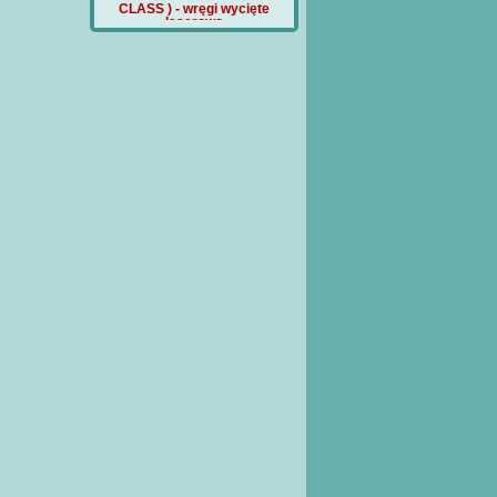
etale wycięte
CLASS ) - wręgi wycięte
Cena:
180 PLN
serowo
laserowo
a:
40 PLN
Cena:
90 PLN