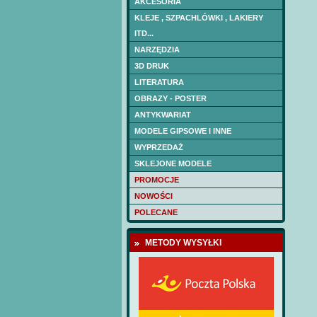
AKCESORIA
KLEJE , SZPACHLÓWKI , LAKIERY
ITD...
NARZĘDZIA
3D DRUK
LITERATURA
OBRAZY - POSTER
ANTYKWARIAT
MODELE GIPSOWE I INNE
WYPRZEDAŻ
SKLEJONE MODELE
PROMOCJE
NOWOŚCI
POLECANE
METODY WYSYŁKI