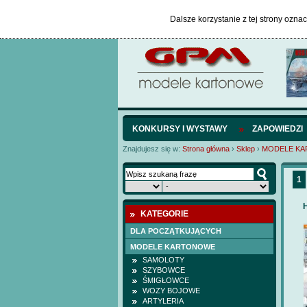
Dalsze korzystanie z tej strony ozna
KONKURSY I WYSTAWY
ZAPOWIEDZI
Znajdujesz się w:
Strona główna
›
Sklep
›
MODELE K
1
KATEGORIE
DLA POCZĄTKUJĄCYCH
MODELE KARTONOWE
SAMOLOTY
SZYBOWCE
ŚMIGŁOWCE
WOZY BOJOWE
ARTYLERIA