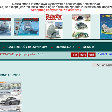
Nasza strona internetowa wykorzystuje cookies (pol.: ciasteczka)
cza, że akceptujesz ten fakt a strona będzie działała zgodnie z ustawieniami dotycz
Akceptuję korzystanie z ciasteczek
GALERIE UŻYTKOWNIKÓW
DOWNLOAD
CENNIK
Select L
ARTONOWE
›
pojazdy cywilne
›
1/18
HONDA S 2000