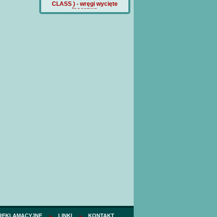
detale wycięte
CLASS ) - wręgi wycięte
Cena:
180 PLN
serowo
laserowo
a:
40 PLN
Cena:
90 PLN
 REKLAMACYJNE
LINKI
KONTAKT