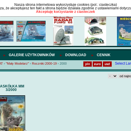
Nasza strona internetowa wykorzystuje cookies (pol.: ciasteczka)
cza, że akceptujesz ten fakt a strona będzie działała zgodnie z ustawieniami dotycz
Akceptuję korzystanie z ciasteczek
GALERIE UŻYTKOWNIKÓW
DOWNLOAD
CENNIK
Select L
AT
›
"Mały Modelarz"
›
Roczniki 2000-19
›
2000
JASKÓŁKA MM
3/2000