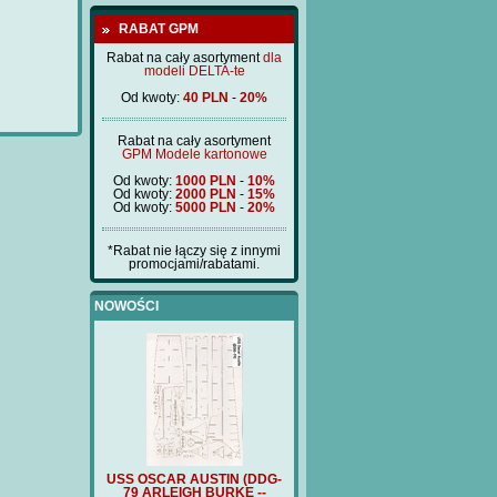
RABAT GPM
Rabat na cały asortyment
dla
modeli DELTA-te
Od kwoty:
40 PLN
-
20%
Rabat na cały asortyment
GPM Modele kartonowe
Od kwoty:
1000 PLN
-
10%
Od kwoty:
2000 PLN
-
15%
Od kwoty:
5000 PLN
-
20%
*Rabat nie łączy się z innymi
promocjami/rabatami.
NOWOŚCI
 AUSTIN (DDG-
USS OSCAR AUSTIN (DDG-
FURST BISMARCK (BM397)
FU
GH BURKE --
79 ARLEIGH BURKE --
-3D detale drukowane 3d