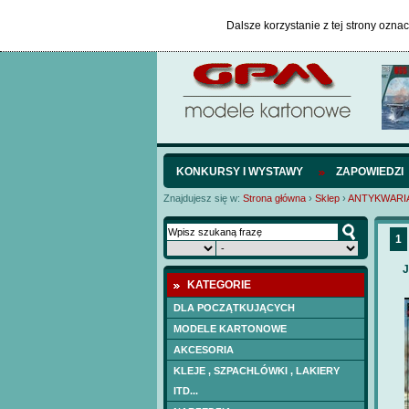
Dalsze korzystanie z tej strony ozna
KONKURSY I WYSTAWY
ZAPOWIEDZI
Znajdujesz się w:
Strona główna
›
Sklep
›
ANTYKWARI
1
KATEGORIE
DLA POCZĄTKUJĄCYCH
MODELE KARTONOWE
AKCESORIA
KLEJE , SZPACHLÓWKI , LAKIERY
ITD...