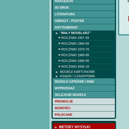
NARZĘDZIA
3D DRUK
LITERATURA
OBRAZY - POSTER
ANTYKWARIAT
"MAŁY MODELARZ"
ROCZNIKI 1957-59
ROCZNIKI 1960-69
ROCZNIKI 1970-79
ROCZNIKI 1980-89
ROCZNIKI 1990-99
ROCZNIKI 2000-19
MODELE KARTONOWE
KSIĄZKI I CZASOPISMA
MODELE GIPSOWE I INNE
WYPRZEDAŻ
SKLEJONE MODELE
PROMOCJE
NOWOŚCI
POLECANE
METODY WYSYŁKI