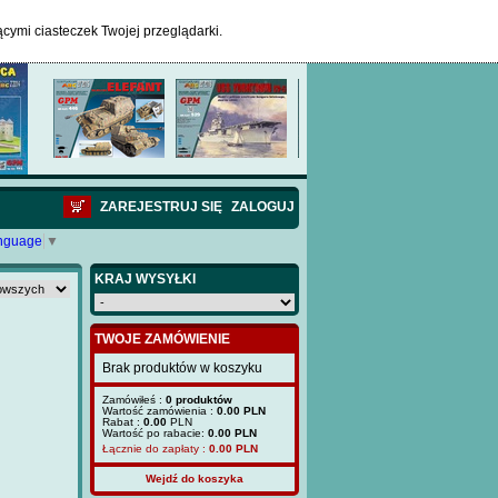
ącymi ciasteczek Twojej przeglądarki.
ZAREJESTRUJ SIĘ
ZALOGUJ
anguage
▼
KRAJ WYSYŁKI
TWOJE ZAMÓWIENIE
Brak produktów w koszyku
Zamówiłeś :
0 produktów
Wartość zamówienia :
0.00 PLN
Rabat :
0.00
PLN
Wartość po rabacie:
0.00 PLN
Łącznie do zapłaty :
0.00
PLN
Wejdź do koszyka