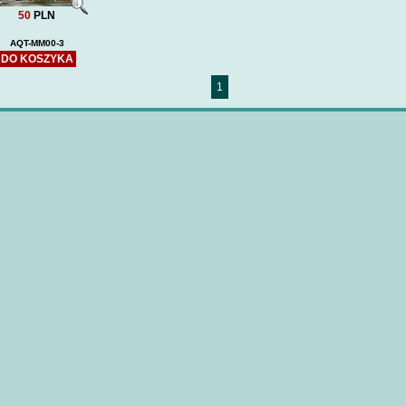
50
PLN
AQT-MM00-3
DO KOSZYKA
1
HETMAN IWAN MAZEPA
USS OSCAR
(DOM BUMAGI) -wręgi
79 ARLEI