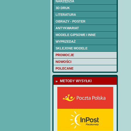
NARZĘDZIA
3D DRUK
LITERATURA
OBRAZY - POSTER
ANTYKWARIAT
MODELE GIPSOWE I INNE
WYPRZEDAŻ
SKLEJONE MODELE
PROMOCJE
NOWOŚCI
POLECANE
METODY WYSYŁKI