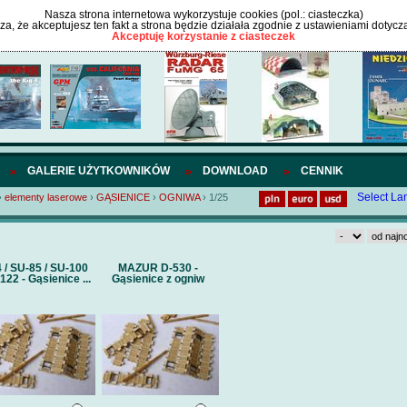
Nasza strona internetowa wykorzystuje cookies (pol.: ciasteczka)
cza, że akceptujesz ten fakt a strona będzie działała zgodnie z ustawieniami dotycz
Akceptuję korzystanie z ciasteczek
GALERIE UŻYTKOWNIKÓW
DOWNLOAD
CENNIK
Select L
›
elementy laserowe
›
GĄSIENICE
›
OGNIWA
›
1/25
4 / SU-85 / SU-100
MAZUR D-530 -
122 - Gąsienice ...
Gąsienice z ogniw