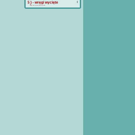
 wręgi wycięte
Cena:
180 PLN
Cena:
120 PLN
serowo
a:
90 PLN