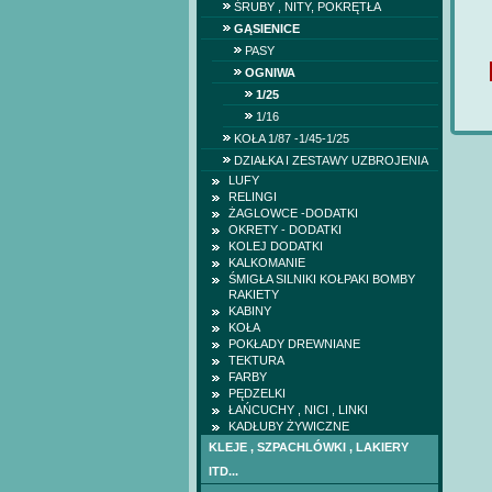
ŚRUBY , NITY, POKRĘTŁA
GĄSIENICE
PASY
OGNIWA
1/25
1/16
KOŁA 1/87 -1/45-1/25
DZIAŁKA I ZESTAWY UZBROJENIA
LUFY
RELINGI
ŻAGLOWCE -DODATKI
OKRETY - DODATKI
KOLEJ DODATKI
KALKOMANIE
ŚMIGŁA SILNIKI KOŁPAKI BOMBY
RAKIETY
KABINY
KOŁA
POKŁADY DREWNIANE
TEKTURA
FARBY
PĘDZELKI
ŁAŃCUCHY , NICI , LINKI
KADŁUBY ŻYWICZNE
KLEJE , SZPACHLÓWKI , LAKIERY
ITD...