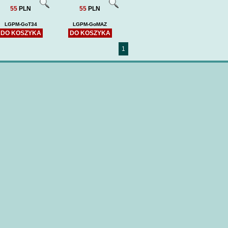
55
PLN
55
PLN
LGPM-GoT34
LGPM-GoMAZ
DO KOSZYKA
DO KOSZYKA
1
HETMAN IWAN MAZEPA
USS OSCAR AUSTIN (DDG-
USS OSCAR
(DOM BUMAGI) -wręgi
79 ARLEIGH BURKE --
79 ARLEI