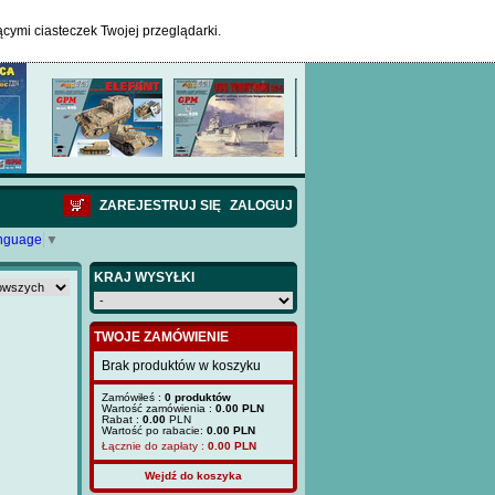
ącymi ciasteczek Twojej przeglądarki.
ZAREJESTRUJ SIĘ
ZALOGUJ
anguage
▼
KRAJ WYSYŁKI
TWOJE ZAMÓWIENIE
Brak produktów w koszyku
Zamówiłeś :
0 produktów
Wartość zamówienia :
0.00 PLN
Rabat :
0.00
PLN
Wartość po rabacie:
0.00 PLN
Łącznie do zapłaty :
0.00
PLN
Wejdź do koszyka