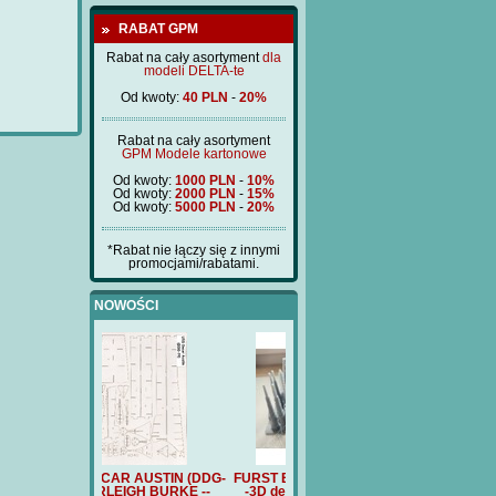
RABAT GPM
Rabat na cały asortyment
dla
modeli DELTA-te
Od kwoty:
40 PLN
-
20%
Rabat na cały asortyment
GPM Modele kartonowe
Od kwoty:
1000 PLN
-
10%
Od kwoty:
2000 PLN
-
15%
Od kwoty:
5000 PLN
-
20%
*Rabat nie łączy się z innymi
promocjami/rabatami.
NOWOŚCI
 AUSTIN (DDG-
FURST BISMARCK (BM397)
FURST BISMARCK (BM397)
FUR
GH BURKE --
-3D detale drukowane 3d
- poklad drewniany