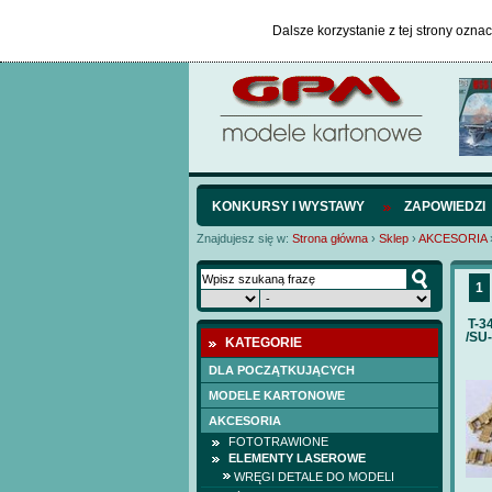
Dalsze korzystanie z tej strony ozna
KONKURSY I WYSTAWY
ZAPOWIEDZI
Znajdujesz się w:
Strona główna
›
Sklep
›
AKCESORIA
1
T-3
/SU-
KATEGORIE
DLA POCZĄTKUJĄCYCH
MODELE KARTONOWE
AKCESORIA
FOTOTRAWIONE
ELEMENTY LASEROWE
WRĘGI DETALE DO MODELI