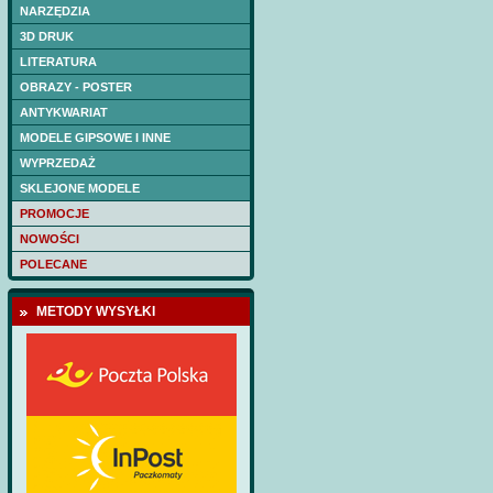
kadłuba wycięte las
NARZĘDZIA
Cena:
75 PLN
3D DRUK
LITERATURA
OBRAZY - POSTER
ANTYKWARIAT
MODELE GIPSOWE I INNE
WYPRZEDAŻ
SKLEJONE MODELE
PROMOCJE
NOWOŚCI
POLECANE
METODY WYSYŁKI