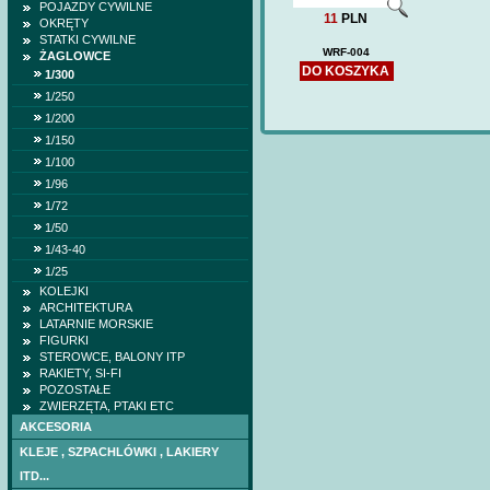
POJAZDY CYWILNE
11
PLN
OKRĘTY
STATKI CYWILNE
WRF-004
ŻAGLOWCE
DO KOSZYKA
1/300
1/250
1/200
1/150
1/100
1/96
1/72
1/50
1/43-40
1/25
KOLEJKI
ARCHITEKTURA
LATARNIE MORSKIE
FIGURKI
STEROWCE, BALONY ITP
RAKIETY, SI-FI
POZOSTAŁE
ZWIERZĘTA, PTAKI ETC
AKCESORIA
KLEJE , SZPACHLÓWKI , LAKIERY
HETMAN IWAN MAZ
ITD...
(DOM BUMAGI) -wr