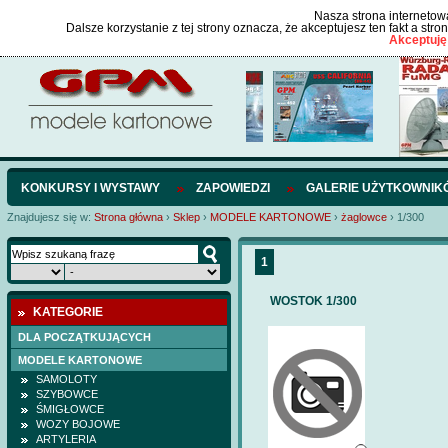
Nasza strona internetowa
Dalsze korzystanie z tej strony oznacza, że akceptujesz ten fakt a str
Akceptuję
KONKURSY I WYSTAWY
ZAPOWIEDZI
GALERIE UŻYTKOWNIK
Znajdujesz się w:
Strona główna
›
Sklep
›
MODELE KARTONOWE
›
żaglowce
›
1/300
1
WOSTOK 1/300
KATEGORIE
DLA POCZĄTKUJĄCYCH
MODELE KARTONOWE
SAMOLOTY
SZYBOWCE
ŚMIGŁOWCE
WOZY BOJOWE
ARTYLERIA