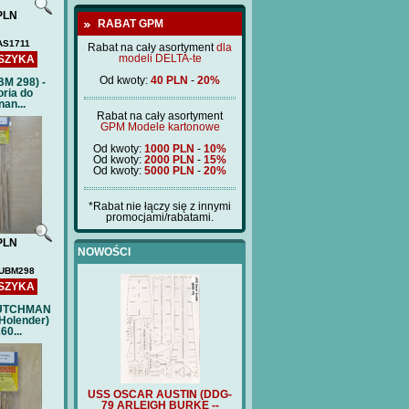
PLN
RABAT GPM
AS1711
Rabat na cały asortyment
dla
modeli DELTA-te
SZYKA
Od kwoty:
40 PLN
-
20%
M 298) -
ria do
an...
Rabat na cały asortyment
GPM Modele kartonowe
Od kwoty:
1000 PLN
-
10%
Od kwoty:
2000 PLN
-
15%
Od kwoty:
5000 PLN
-
20%
*Rabat nie łączy się z innymi
promocjami/rabatami.
PLN
NOWOŚCI
UBM298
SZYKA
DUTCHMAN
 Holender)
60...
IN (DDG-
USS OSCAR AUSTIN (DDG-
FURST BISMARCK (BM397)
FURST B
RKE --
79 ARLEIGH BURKE --
-3D detale drukowane 3d
- pok