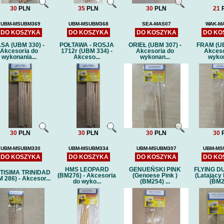
30
PLN
35
PLN
30
PLN
21
UBM-MSUBM369
UBM-MSUBM368
SEA-MAS07
WAK-M
DO KOSZYKA
DO KOSZYKA
DO KOSZYKA
DO KO
SA (UBM 330) -
POŁTAWA - ROSJA
ORIEŁ (UBM 307) -
FRAM (UB
Akcesoria do
1712r (UBM 334) -
Akcesoria do
Akceso
wykonania...
Akceso...
wykonan...
wykon
30
PLN
30
PLN
30
PLN
30
UBM-MSUBM330
UBM-MSUBM334
UBM-MSUBM307
UBM-MS
DO KOSZYKA
DO KOSZYKA
DO KOSZYKA
DO KO
HMS LEOPARD
GENUEŃSKI PINK
FLYING 
TISIMA TRINIDAD
(BM276) - Akcesoria
(Genoese Pink )
(Latający
 286) - Akcesor...
do wyko...
(BM254) ...
(BM2
HETMAN IWAN MAZEPA
USS OSCAR AUST
(DOM BUMAGI) -wręgi
79 ARLEIGH BU