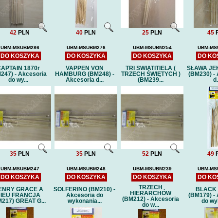
kadłuba wycięte laserowo
CLASS )- detale
Cena:
75 PLN
laserowo
Cena:
40 P
42
PLN
40
PLN
25
PLN
45
UBM-MSUBM286
UBM-MSUBM276
UBM-MSUBM254
UBM-MS
DO KOSZYKA
DO KOSZYKA
DO KOSZYKA
DO KO
APTAIN 1870r
VAPPEN VON
TRI SWIATITIELA (
SŁAWA JE
247) - Akcesoria
HAMBURG (BM248) -
TRZECH ŚWIĘTYCH )
(BM230) -
do wy...
Akcesoria d...
(BM239...
d.
35
PLN
35
PLN
52
PLN
49
UBM-MSUBM247
UBM-MSUBM248
UBM-MSUBM239
UBM-MS
DO KOSZYKA
DO KOSZYKA
DO KOSZYKA
DO KO
TRZECH
ENRY GRACE A
SOLFERINO (BM210) -
BLACK
HIERARCHÓW
IEU FRANCJA
Akcesoria do
(BM179) -
(BM212) - Akcesoria
217) GREAT G...
wykonania...
do wy
do w...