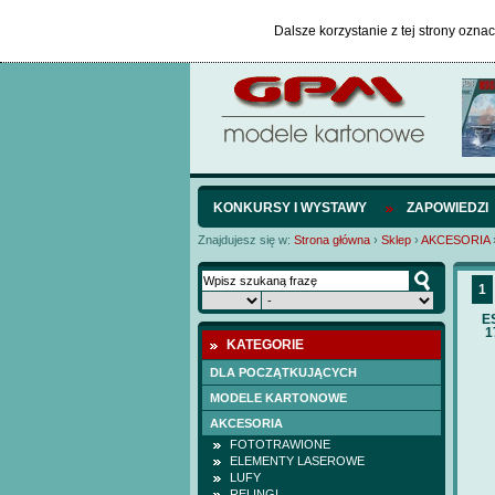
Dalsze korzystanie z tej strony ozna
KONKURSY I WYSTAWY
ZAPOWIEDZI
Znajdujesz się w:
Strona główna
›
Sklep
›
AKCESORIA
1
E
1
KATEGORIE
DLA POCZĄTKUJĄCYCH
MODELE KARTONOWE
AKCESORIA
FOTOTRAWIONE
ELEMENTY LASEROWE
LUFY
RELINGI