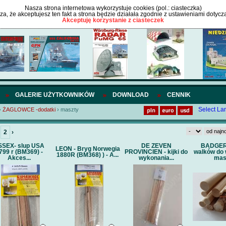
Nasza strona internetowa wykorzystuje cookies (pol.: ciasteczka)
cza, że akceptujesz ten fakt a strona będzie działała zgodnie z ustawieniami dotycz
Akceptuję korzystanie z ciasteczek
GALERIE UŻYTKOWNIKÓW
DOWNLOAD
CENNIK
Select L
›
ŻAGLOWCE -dodatki
›
maszty
2
›
SSEX- slup USA
DE ZEVEN
BADGER
LEON - Bryg Norwegia
799 r (BM369) -
PROVINCIEN - kijki do
walków do
1880R (BM368) ) - A...
Akces...
wykonania...
masz