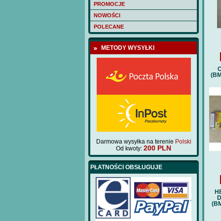
PROMOCJE
NOWOŚCI
POLECANE
METODY WYSYŁKI
C
(BM
Darmowa wysyłka na terenie
Polski
200 PLN
Od kwoty:
PŁATNOŚCI OBSŁUGUJE
H
D
(BM