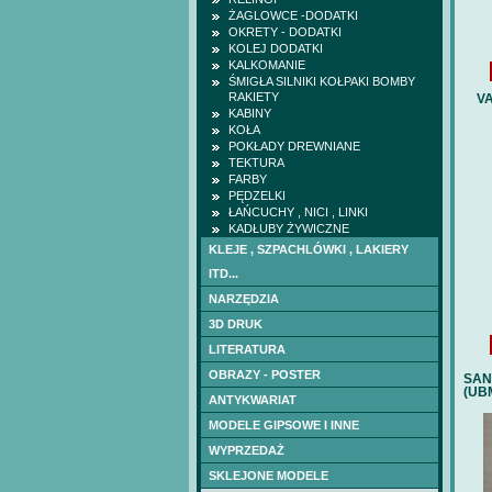
ŻAGLOWCE -DODATKI
OKRETY - DODATKI
KOLEJ DODATKI
KALKOMANIE
ŚMIGŁA SILNIKI KOŁPAKI BOMBY
RAKIETY
VA
KABINY
KOŁA
POKŁADY DREWNIANE
TEKTURA
FARBY
PĘDZELKI
ŁAŃCUCHY , NICI , LINKI
KADŁUBY ŻYWICZNE
KLEJE , SZPACHLÓWKI , LAKIERY
ITD...
NARZĘDZIA
3D DRUK
LITERATURA
OBRAZY - POSTER
SAN
(UBM
ANTYKWARIAT
MODELE GIPSOWE I INNE
WYPRZEDAŻ
SKLEJONE MODELE