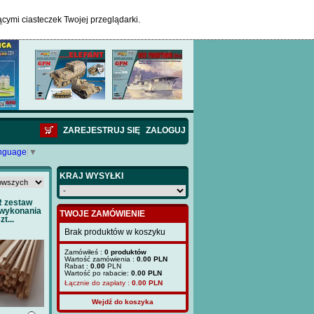
ącymi ciasteczek Twojej przeglądarki.
ZAREJESTRUJ SIĘ
ZALOGUJ
anguage
▼
KRAJ WYSYŁKI
 zestaw
 wykonania
TWOJE ZAMÓWIENIE
t...
Brak produktów w koszyku
Zamówiłeś :
0 produktów
Wartość zamówienia :
0.00 PLN
Rabat :
0.00
PLN
Wartość po rabacie:
0.00 PLN
Łącznie do zapłaty :
0.00
PLN
Wejdź do koszyka