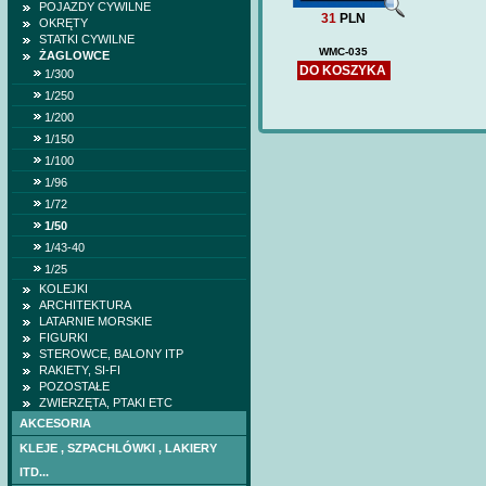
POJAZDY CYWILNE
31
PLN
OKRĘTY
STATKI CYWILNE
WMC-035
ŻAGLOWCE
DO KOSZYKA
1/300
1/250
1/200
1/150
1/100
1/96
1/72
1/50
1/43-40
1/25
KOLEJKI
ARCHITEKTURA
LATARNIE MORSKIE
FIGURKI
STEROWCE, BALONY ITP
RAKIETY, SI-FI
POZOSTAŁE
ZWIERZĘTA, PTAKI ETC
AKCESORIA
KLEJE , SZPACHLÓWKI , LAKIERY
HETMAN IWAN MAZ
ITD...
(DOM BUMAGI) -wr