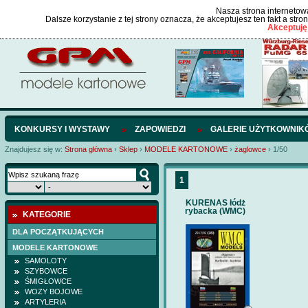
Nasza strona internetowa
Dalsze korzystanie z tej strony oznacza, że akceptujesz ten fakt a str
Akceptuję
KONKURSY I WYSTAWY
ZAPOWIEDZI
GALERIE UŻYTKOWNIK
Znajdujesz się w:
Strona główna
›
Sklep
›
MODELE KARTONOWE
›
żaglowce
›
1/50
1
KURENAS łódż
rybacka (WMC)
KATEGORIE
DLA POCZĄTKUJĄCYCH
MODELE KARTONOWE
SAMOLOTY
SZYBOWCE
ŚMIGŁOWCE
WOZY BOJOWE
ARTYLERIA