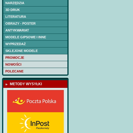
kadłuba wycięte las
NARZĘDZIA
Cena:
75 PLN
3D DRUK
LITERATURA
OBRAZY - POSTER
ANTYKWARIAT
MODELE GIPSOWE I INNE
WYPRZEDAŻ
SKLEJONE MODELE
PROMOCJE
NOWOŚCI
POLECANE
METODY WYSYŁKI