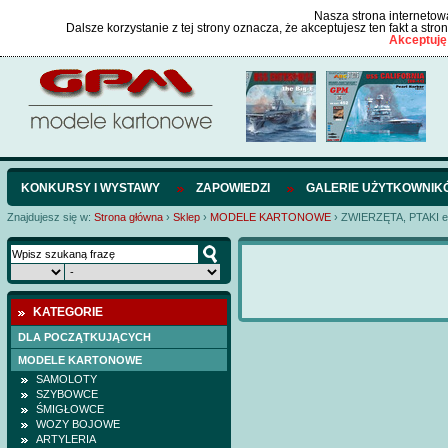
Nasza strona internetowa
Dalsze korzystanie z tej strony oznacza, że akceptujesz ten fakt a str
Akceptuję
KONKURSY I WYSTAWY
ZAPOWIEDZI
GALERIE UŻYTKOWNIK
Znajdujesz się w:
Strona główna
›
Sklep
›
MODELE KARTONOWE
›
ZWIERZĘTA, PTAKI e
KATEGORIE
DLA POCZĄTKUJĄCYCH
MODELE KARTONOWE
SAMOLOTY
SZYBOWCE
ŚMIGŁOWCE
WOZY BOJOWE
ARTYLERIA