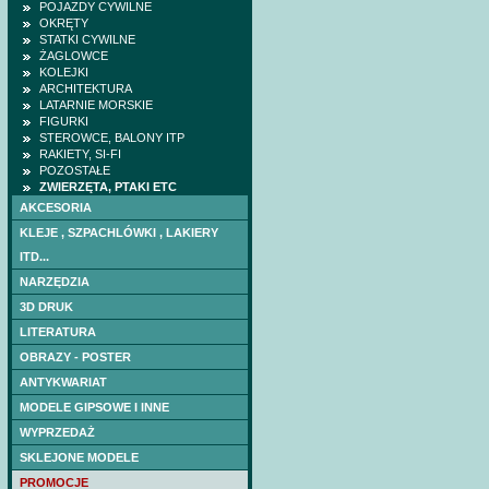
POJAZDY CYWILNE
OKRĘTY
STATKI CYWILNE
ŻAGLOWCE
KOLEJKI
ARCHITEKTURA
LATARNIE MORSKIE
FIGURKI
STEROWCE, BALONY ITP
RAKIETY, SI-FI
POZOSTAŁE
ZWIERZĘTA, PTAKI ETC
AKCESORIA
KLEJE , SZPACHLÓWKI , LAKIERY
ITD...
NARZĘDZIA
3D DRUK
LITERATURA
OBRAZY - POSTER
ANTYKWARIAT
MODELE GIPSOWE I INNE
WYPRZEDAŻ
SKLEJONE MODELE
PROMOCJE