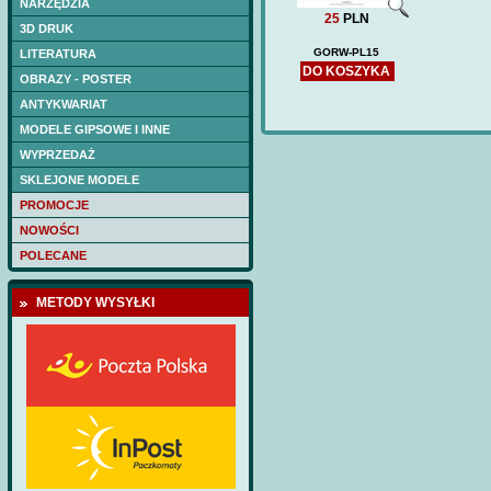
NARZĘDZIA
25
PLN
3D DRUK
GORW-PL15
LITERATURA
DO KOSZYKA
OBRAZY - POSTER
ANTYKWARIAT
MODELE GIPSOWE I INNE
WYPRZEDAŻ
SKLEJONE MODELE
PROMOCJE
NOWOŚCI
POLECANE
METODY WYSYŁKI