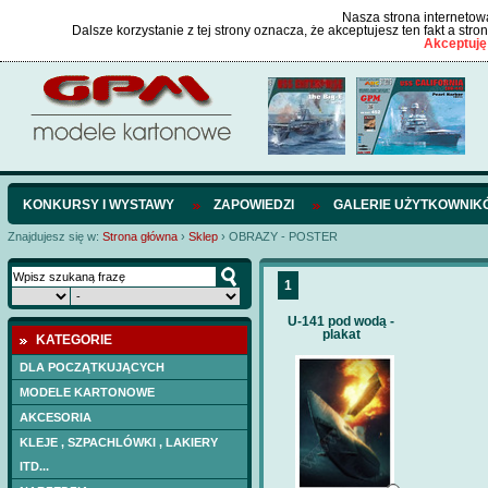
Nasza strona internetowa
Dalsze korzystanie z tej strony oznacza, że akceptujesz ten fakt a str
Akceptuję
KONKURSY I WYSTAWY
ZAPOWIEDZI
GALERIE UŻYTKOWNIK
Znajdujesz się w:
Strona główna
›
Sklep
›
OBRAZY - POSTER
1
U-141 pod wodą -
plakat
KATEGORIE
DLA POCZĄTKUJĄCYCH
MODELE KARTONOWE
AKCESORIA
KLEJE , SZPACHLÓWKI , LAKIERY
ITD...