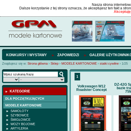
Nasza strona internetowa
Dalsze korzystanie z tej strony oznacza, że akceptujesz ten fakt a str
Akceptuję
KONKURSY I WYSTAWY
ZAPOWIEDZI
GALERIE UŻYTKOWNIK
Znajdujesz się w:
Strona główna
›
Sklep
›
MODELE KARTONOWE
›
statki cywilne
›
1/25
1
DZ-42G S
Volkswagen W12
bazie tr
Roadster Concept
KATEGORIE
75M
DLA POCZĄTKUJĄCYCH
MODELE KARTONOWE
SAMOLOTY
SZYBOWCE
ŚMIGŁOWCE
WOZY BOJOWE
ARTYLERIA