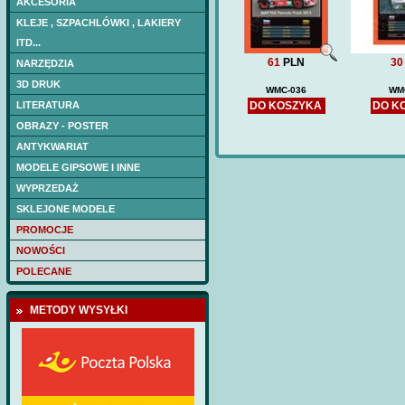
AKCESORIA
KLEJE , SZPACHLÓWKI , LAKIERY
ITD...
61
PLN
30
NARZĘDZIA
3D DRUK
WMC-036
WM
LITERATURA
DO KOSZYKA
DO K
OBRAZY - POSTER
ANTYKWARIAT
MODELE GIPSOWE I INNE
WYPRZEDAŻ
SKLEJONE MODELE
PROMOCJE
NOWOŚCI
POLECANE
METODY WYSYŁKI