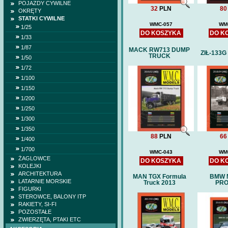
POJAZDY CYWILNE
32
PLN
80
OKRĘTY
STATKI CYWILNE
WMC-057
WM
1/25
DO KOSZYKA
DO K
1/33
1/87
MACK RW713 DUMP
ZIŁ-133G 
TRUCK
1/50
1/72
1/100
1/150
1/200
1/250
1/300
1/350
88
PLN
66
1/400
1/700
WMC-043
WM
ŻAGLOWCE
DO KOSZYKA
DO K
KOLEJKI
ARCHITEKTURA
MAN TGX Formula
BMW 
LATARNIE MORSKIE
Truck 2013
PR
FIGURKI
STEROWCE, BALONY ITP
RAKIETY, SI-FI
POZOSTAŁE
ZWIERZĘTA, PTAKI ETC