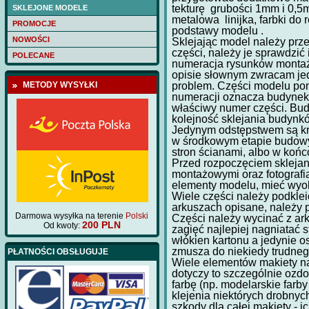
kadłuba wycięte las
tekturę grubości 1mm i 0,5mm
SKLEJONE MODELE
Cena:
75 PLN
metalowa linijka, farbki do 
PROMOCJE
podstawy modelu .
NOWOŚCI
Sklejając model należy prze
części, należy je sprawdzi
POLECANE
numeracja rysunków montaż
opisie słownym zwracam je
problem. Części modelu pon
METODY WYSYŁKI
numeracji oznacza budynek d
właściwy numer części. Budy
kolejność sklejania budynkó
Jedynym odstępstwem są kru
w środkowym etapie budowy
stron ścianami, albo w końc
Przed rozpoczęciem sklejan
montażowymi oraz fotografia
elementy modelu, mieć wyob
Wiele części należy podkleić
arkuszach opisane, należy p
Darmowa wysyłka na terenie
Polski
Części należy wycinać z ark
200 PLN
Od kwoty:
zagięć najlepiej nagniatać 
włókien kartonu a jedynie o
zmusza do niekiedy trudneg
PŁATNOŚCI OBSŁUGUJE
Wiele elementów makiety n
dotyczy to szczególnie oz
farbę (np. modelarskie farb
klejenia niektórych drobny
szkody dla całej makiety - i