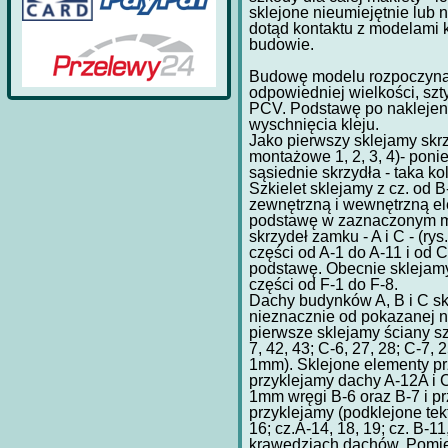
sklejone nieumiejętnie lub 
dotąd kontaktu z modelami 
budowie.
Budowę modelu rozpoczynam
odpowiedniej wielkości, szt
PCV. Podstawę po naklejen
wyschnięcia kleju.
Jako pierwszy sklejamy skrz
montażowe 1, 2, 3, 4)- poni
sąsiednie skrzydła - taka k
Szkielet sklejamy z cz. od B
zewnętrzną i wewnętrzną ele
podstawę w zaznaczonym mi
skrzydeł zamku - A i C - (rys.
części od A-1 do A-11 i od 
podstawę. Obecnie sklejamy 
części od F-1 do F-8.
Dachy budynków A, B i C skl
nieznacznie od pokazanej n
pierwsze sklejamy ściany sz
7, 42, 43; C-6, 27, 28; C-7,
1mm). Sklejone elementy pr
przyklejamy dachy A-12A i 
1mm wręgi B-6 oraz B-7 i p
przyklejamy (podklejone tek
16; cz.A-14, 18, 19; cz. B-1
krawędziach dachów. Pomię