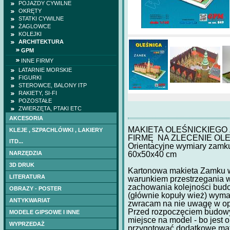
POJAZDY CYWILNE
OKRĘTY
STATKI CYWILNE
ŻAGLOWCE
KOLEJKI
ARCHITEKTURA
GPM
INNE FIRMY
LATARNIE MORSKIE
FIGURKI
STEROWCE, BALONY ITP
RAKIETY, SI-FI
POZOSTAŁE
ZWIERZĘTA, PTAKI ETC
AKCESORIA
MAKIETA OLEŚNICKIEG
KLEJE , SZPACHLÓWKI , LAKIERY
FIRMĘ NA ZLECENIE OLE
ITD...
Orientacyjne wymiary zamk
60x50x40 cm
NARZĘDZIA
3D DRUK
Kartonowa makieta Zamku w 
LITERATURA
warunkiem przestrzegania w
zachowania kolejności bud
OBRAZY - POSTER
(głównie kopuły wież) wymag
ANTYKWARIAT
zwracam na nie uwagę w op
Przed rozpoczęciem budowy
MODELE GIPSOWE I INNE
miejsce na model - bo jest 
HETMAN IWAN MAZ
WYPRZEDAŻ
przygotować dodatkowe mate
(DOM BUMAGI) -wr