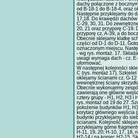
dachy połączone z bocznymi
od B-18-1 do B-18-4, oraz o
Następnie przyklejamy do da
17,18. Do krawędzi dachów p
C-29, 30, 31. Do zewnętrzne
20, 21 oraz przyporę C-19. 
przyporę cz. A-39, a do bocz
Obecnie sklejamy klatkę sch
części od D-1 do D-11. Got
oznaczonym miejscu. Nastę
- wg rys. montaż. 17. Skład
uwagi wymaga dach - cz. E-5
uformować.
W następnej kolejności skle
C (rys. montaż 17). Szkielet
oklejamy ścianami cz. G-12
wewnętrznej ściany skrzydła
Obecnie wykonujemy zespół
zawierają one główne wejści
cztery grupy - H1, H2, H3 i
rys. montaż od 19 do 27. 
położenie budynków H1, H3 
korytarz głównego wejścia 
budynki przyklejamy do sieb
ścianami. Kolejność sklejan
przyklejamy górne fragmenty 
H-11, 19, 20; H-10, 17, 18,
H2-14 i na koniec H2-15. S