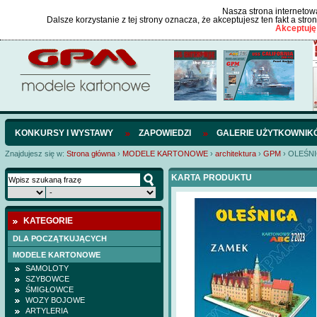
Nasza strona internetowa
Dalsze korzystanie z tej strony oznacza, że akceptujesz ten fakt a str
Akceptuję
KONKURSY I WYSTAWY
ZAPOWIEDZI
GALERIE UŻYTKOWNIK
Znajdujesz się w:
Strona główna
›
MODELE KARTONOWE
›
architektura
›
GPM
›
OLEŚNI
KARTA PRODUKTU
KATEGORIE
DLA POCZĄTKUJĄCYCH
MODELE KARTONOWE
SAMOLOTY
SZYBOWCE
ŚMIGŁOWCE
WOZY BOJOWE
ARTYLERIA