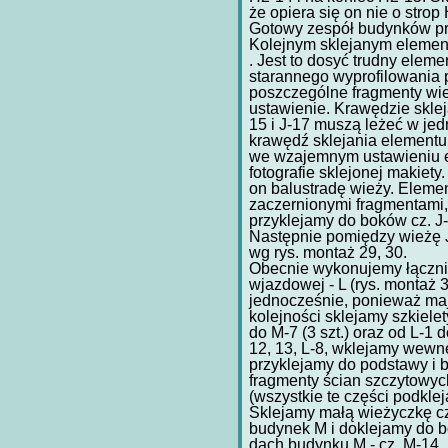
że opiera się on nie o strop
Gotowy zespół budynków pr
Kolejnym sklejanym element
. Jest to dosyć trudny elem
starannego wyprofilowania 
poszczególne fragmenty w
ustawienie. Krawędzie sklej
15 i J-17 muszą leżeć w jed
krawędź sklejania element
we wzajemnym ustawieniu e
fotografie sklejonej makiety
on balustradę wieży. Elemen
zaczernionymi fragmentami, 
przyklejamy do boków cz. J-
Następnie pomiędzy wieżę J
wg rys. montaż 29, 30.
Obecnie wykonujemy łączni
wjazdowej - L (rys. montaż 3
jednocześnie, ponieważ ma
kolejności sklejamy szkiele
do M-7 (3 szt.) oraz od L-1
12, 13, L-8, wklejamy wewnę
przyklejamy do podstawy i 
fragmenty ścian szczytowych
(wszystkie te części podkle
Sklejamy małą wieżyczkę cz.
budynek M i doklejamy do b
dach budynku M - cz. M-14 k