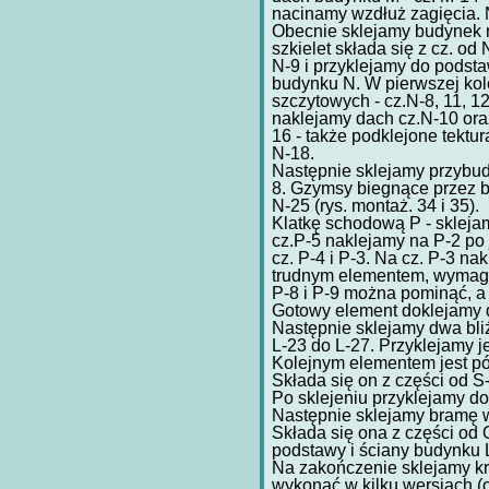
nacinamy wzdłuż zagięcia. 
Obecnie sklejamy budynek n
szkielet składa się z cz. o
N-9 i przyklejamy do podst
budynku N. W pierwszej kol
szczytowych - cz.N-8, 11, 1
naklejamy dach cz.N-10 oraz
16 - także podklejone tektu
N-18.
Następnie sklejamy przybudó
8. Gzymsy biegnące przez b
N-25 (rys. montaż. 34 i 35).
Klatkę schodową P - sklejam
cz.P-5 naklejamy na P-2 po
cz. P-4 i P-3. Na cz. P-3 nak
trudnym elementem, wymaga
P-8 i P-9 można pominąć, a
Gotowy element doklejamy 
Następnie sklejamy dwa bli
L-23 do L-27. Przyklejamy j
Kolejnym elementem jest pó
Składa się on z części od S
Po sklejeniu przyklejamy d
Następnie sklejamy bramę w
Składa się ona z części od 
podstawy i ściany budynku 
Na zakończenie sklejamy kr
wykonać w kilku wersjach (o