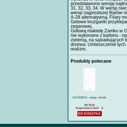
przedstawiono wersję najtrud
31, 32, 33, 34. W wersji ni
wersji najprostszej filarów 
A-28 alternatywną. Filary 
Gotowe krużganki przykleja
zegarowej.
Gotową makietę Zamku w Ol
nie wykonane z kartonu - np
zielenią, na sąsiadujących 
drzewa. Umieszczenie tych 
realizm.
Produkty polecane
OLEŚNICA - wręgi, detale
90 PLN
Sugerowana ilość :
1
DO KOSZYKA