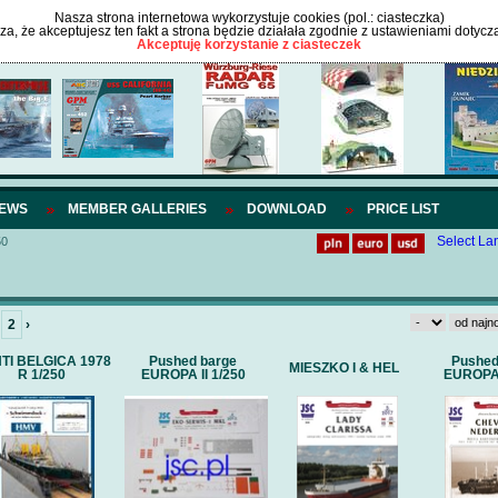
Nasza strona internetowa wykorzystuje cookies (pol.: ciasteczka)
cza, że akceptujesz ten fakt a strona będzie działała zgodnie z ustawieniami dotycz
Akceptuję korzystanie z ciasteczek
IEWS
MEMBER GALLERIES
DOWNLOAD
PRICE LIST
Select L
50
2
›
TI BELGICA 1978
Pushed barge
Pushed
MIESZKO I & HEL
R 1/250
EUROPA II 1/250
EUROPA 