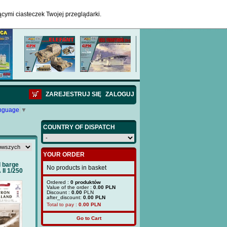
ącymi ciasteczek Twojej przeglądarki.
ZAREJESTRUJ SIĘ
ZALOGUJ
anguage
▼
COUNTRY OF DISPATCH
YOUR ORDER
 barge
No products in basket
II 1/250
Ordered :
0 produktów
Value of the order :
0.00 PLN
Discount :
0.00
PLN
after_discount:
0.00 PLN
Total to pay :
0.00
PLN
Go to Cart