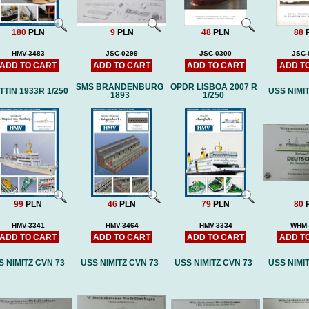
180
PLN
9
PLN
48
PLN
88
HMV-3483
JSC-0299
JSC-0300
JSC-
ADD TO CART
ADD TO CART
ADD TO CART
ADD T
SMS BRANDENBURG
OPDR LISBOA 2007 R
TTIN 1933R 1/250
USS NIMI
1893
1/250
99
PLN
46
PLN
79
PLN
80
HMV-3341
HMV-3464
HMV-3334
WHM-
ADD TO CART
ADD TO CART
ADD TO CART
ADD T
S NIMITZ CVN 73
USS NIMITZ CVN 73
USS NIMITZ CVN 73
USS NIMI
NAGATO (DB) -low-cut with
MOŁOTOW (GANGUT ) -low-
MOŁOTOW (G
laser frames (hull)
cut with laser frames
cut with