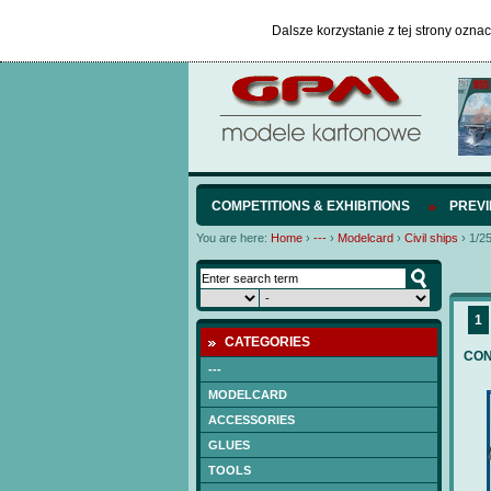
Dalsze korzystanie z tej strony ozna
COMPETITIONS & EXHIBITIONS
PREV
You are here:
Home
›
---
›
Modelcard
›
Civil ships
›
1/2
1
CATEGORIES
CON
---
MODELCARD
ACCESSORIES
GLUES
TOOLS