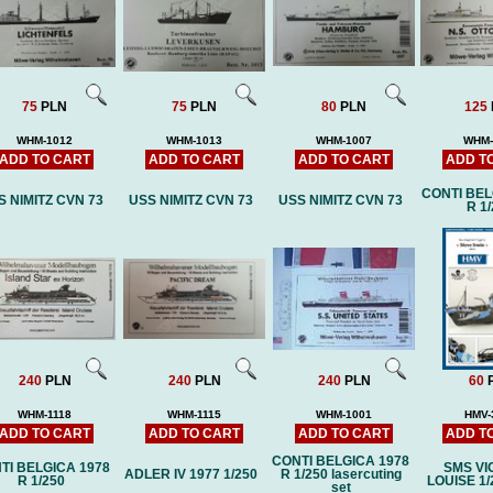
Price:
75 PLN
Price:
40 PLN
Pric
75
PLN
75
PLN
80
PLN
125
WHM-1012
WHM-1013
WHM-1007
WHM-
ADD TO CART
ADD TO CART
ADD TO CART
ADD T
CONTI BEL
S NIMITZ CVN 73
USS NIMITZ CVN 73
USS NIMITZ CVN 73
R 1
240
PLN
240
PLN
240
PLN
60
WHM-1118
WHM-1115
WHM-1001
HMV-
ADD TO CART
ADD TO CART
ADD TO CART
ADD T
CONTI BELGICA 1978
TI BELGICA 1978
SMS VI
ADLER IV 1977 1/250
R 1/250 lasercuting
R 1/250
LOUISE 1/
set