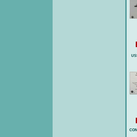
US
CON