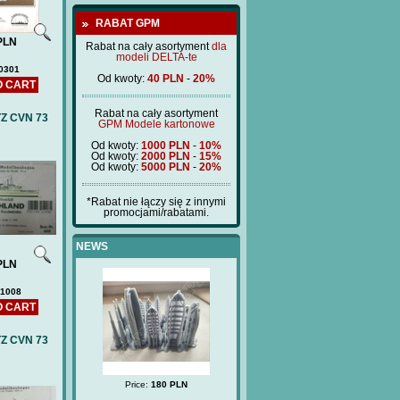
RABAT GPM
PLN
Rabat na cały asortyment
dla
modeli DELTA-te
0301
Od kwoty:
40 PLN
-
20%
O CART
Rabat na cały asortyment
TZ CVN 73
GPM Modele kartonowe
Od kwoty:
1000 PLN
-
10%
Od kwoty:
2000 PLN
-
15%
Od kwoty:
5000 PLN
-
20%
*Rabat nie łączy się z innymi
promocjami/rabatami.
NEWS
PLN
1008
O CART
TZ CVN 73
ANGUT ) -low-
Price:
180 PLN
TRZECH HIERARCHÓW
L
 laser frames
(BM212) - poklad drewniany