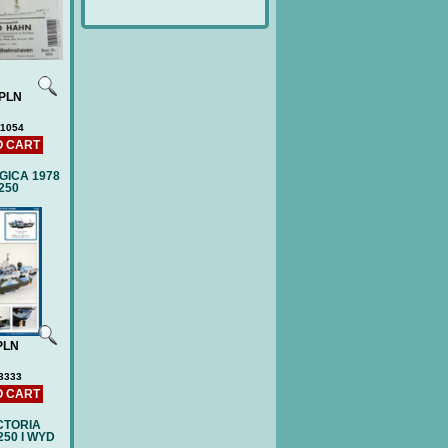
e:
90 PLN
Price:
120 PLN
PLN
1054
O CART
GICA 1978
/250
PLN
3333
O CART
CTORIA
250 I WYD