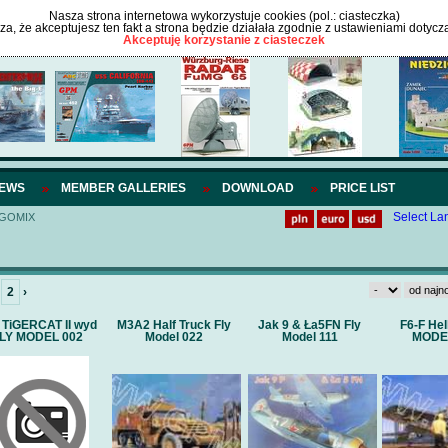
Nasza strona internetowa wykorzystuje cookies (pol.: ciasteczka)
cza, że akceptujesz ten fakt a strona będzie działała zgodnie z ustawieniami dotycz
Akceptuję korzystanie z ciasteczek
IEWS
MEMBER GALLERIES
DOWNLOAD
PRICE LIST
Select L
/GOMIX
2
›
 TiGERCAT II wyd
M3A2 Half Truck Fly
Jak 9 & Ła5FN Fly
F6-F Hel
LY MODEL 002
Model 022
Model 111
MODE