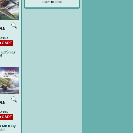
e:
40 PLN
Price:
90 PLN
PLN
LY067
O CART
B ŁOŚ FLY
46
PLN
LY046
O CART
 Mk II Fly
del