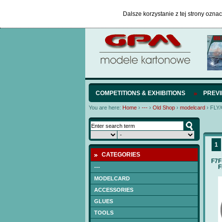
Dalsze korzystanie z tej strony ozna
COMPETITIONS & EXHIBITIONS
PREV
You are here:
Home
›
---
›
Old Shop
›
modelcard
›
FLY
1
CATEGORIES
F7F
F
---
MODELCARD
ACCESSORIES
GLUES
TOOLS