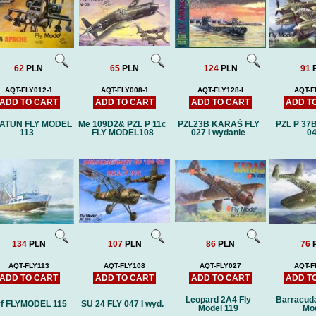
Price:
75 PLN
Pric
62
PLN
65
PLN
124
PLN
91
AQT-FLY012-1
AQT-FLY008-1
AQT-FLY128-I
AQT-F
ADD TO CART
ADD TO CART
ADD TO CART
ADD T
ATUN FLY MODEL
Me 109D2& PZL P 11c
PZL23B KARAŚ FLY
PZL P 37
113
FLY MODEL108
027 I wydanie
0
134
PLN
107
PLN
86
PLN
76
AQT-FLY113
AQT-FLY108
AQT-FLY027
AQT-F
ADD TO CART
ADD TO CART
ADD TO CART
ADD T
Leopard 2A4 Fly
Barracuda
yf FLYMODEL 115
SU 24 FLY 047 I wyd.
Model 119
Mo