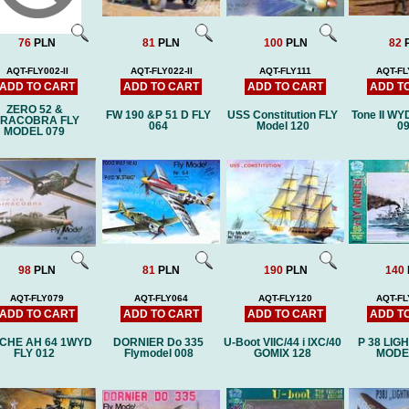
76
PLN
81
PLN
100
PLN
82
AQT-FLY002-II
AQT-FLY022-II
AQT-FLY111
AQT-FL
ADD TO CART
ADD TO CART
ADD TO CART
ADD T
ZERO 52 &
FW 190 &P 51 D FLY
USS Constitution FLY
Tone II WY
IRACOBRA FLY
064
Model 120
0
MODEL 079
98
PLN
81
PLN
190
PLN
140
AQT-FLY079
AQT-FLY064
AQT-FLY120
AQT-FL
ADD TO CART
ADD TO CART
ADD TO CART
ADD T
CHE AH 64 1WYD
DORNIER Do 335
U-Boot VIIC/44 i IXC/40
P 38 LIG
FLY 012
Flymodel 008
GOMIX 128
MODE
NAGATO (DB) -low-cut with
MOŁOTOW (G
laser frames (hull)
cut with