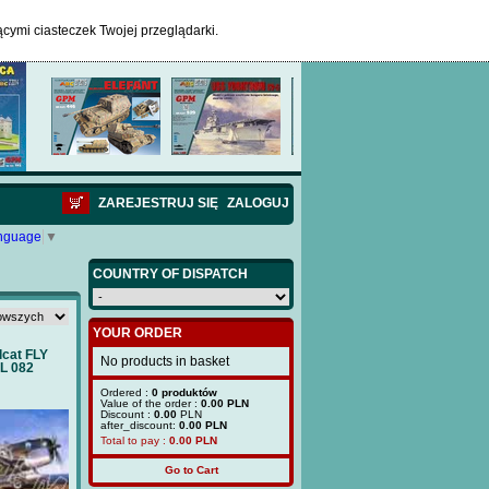
ącymi ciasteczek Twojej przeglądarki.
ZAREJESTRUJ SIĘ
ZALOGUJ
anguage
▼
COUNTRY OF DISPATCH
YOUR ORDER
lcat FLY
No products in basket
L 082
Ordered :
0 produktów
Value of the order :
0.00 PLN
Discount :
0.00
PLN
after_discount:
0.00 PLN
Total to pay :
0.00
PLN
Go to Cart