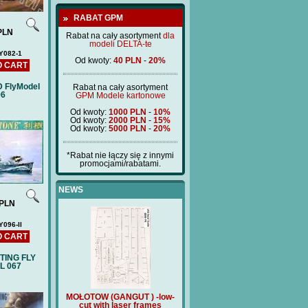
RABAT GPM
PLN
Rabat na cały asortyment
dla
modeli DELTA-te
Y082-1
Od kwoty:
40 PLN
-
20%
O CART
D FlyModel
Rabat na cały asortyment
96
GPM Modele kartonowe
Od kwoty:
1000 PLN
-
10%
Od kwoty:
2000 PLN
-
15%
Od kwoty:
5000 PLN
-
20%
*Rabat nie łączy się z innymi
promocjami/rabatami.
NEWS
PLN
Y096-II
O CART
HTING FLY
L 067
ANGUT ) -low-
MOŁOTOW (GANGUT ) -low-
Price:
180 PLN
T
 laser frames
cut with laser frames
(BM