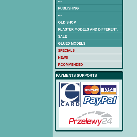
---
PUBLISHING
---
OLD SHOP
PLASTER MODELS AND DIFFERENT.
SALE
GLUED MODELS
SPECIALS
NEWS
RCOMMENDED
PAYMENTS SUPPORTS