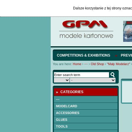
Dalsze korzystanie z tej strony ozna
COMPETITIONS & EXHIBITIONS
PREV
You are here:
Home
›
---
›
Old Shop
›
"Mały Modelarz"
CATEGORIES
---
MODELCARD
ACCESSORIES
GLUES
TOOLS