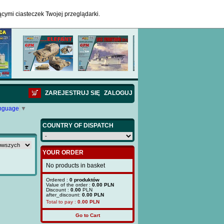
ącymi ciasteczek Twojej przeglądarki.
ZAREJESTRUJ SIĘ
ZALOGUJ
anguage
▼
COUNTRY OF DISPATCH
YOUR ORDER
No products in basket
Ordered :
0 produktów
Value of the order :
0.00 PLN
Discount :
0.00
PLN
after_discount:
0.00 PLN
Total to pay :
0.00
PLN
Go to Cart