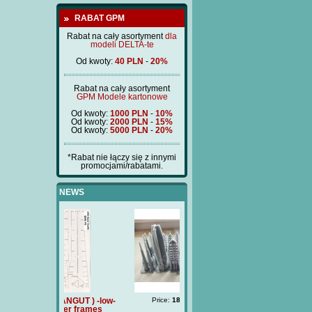
RABAT GPM
Rabat na cały asortyment
dla
modeli DELTA-te
Od kwoty:
40 PLN
-
20%
Rabat na cały asortyment
GPM Modele kartonowe
Od kwoty:
1000 PLN
-
10%
Od kwoty:
2000 PLN
-
15%
Od kwoty:
5000 PLN
-
20%
*Rabat nie łączy się z innymi
promocjami/rabatami.
NEWS
ANGUT ) -low-
Price:
180 PLN
TRZECH HIERARCHÓW
L
 laser frames
(BM212) - poklad drewniany