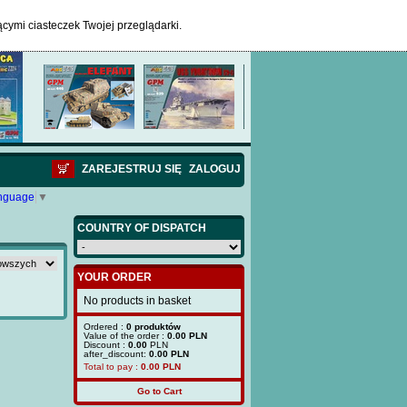
ącymi ciasteczek Twojej przeglądarki.
ZAREJESTRUJ SIĘ
ZALOGUJ
anguage
▼
COUNTRY OF DISPATCH
YOUR ORDER
No products in basket
Ordered :
0 produktów
Value of the order :
0.00 PLN
Discount :
0.00
PLN
after_discount:
0.00 PLN
Total to pay :
0.00
PLN
Go to Cart