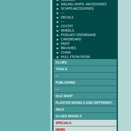
SAILING-SHIPS -AKCESORIES
SCHIPS AKCESORIES
---
DECALS
---
COCPIT
WHEELS
POKŁADY DREWNIANE
CARDBOARD
PAINT
BRUSHES
CHAIN
HULL FROM RESIN
GLUES
TOOLS
---
PUBLISHING
---
OLD SHOP
PLASTER MODELS AND DIFFERENT.
SALE
GLUED MODELS
SPECIALS
NEWS