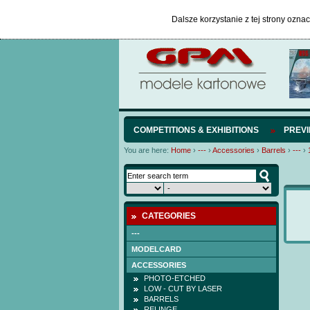
Dalsze korzystanie z tej strony ozna
COMPETITIONS & EXHIBITIONS
PREV
You are here:
Home
›
---
›
Accessories
›
Barrels
›
---
›
CATEGORIES
---
MODELCARD
ACCESSORIES
PHOTO-ETCHED
LOW - CUT BY LASER
BARRELS
RELINGE