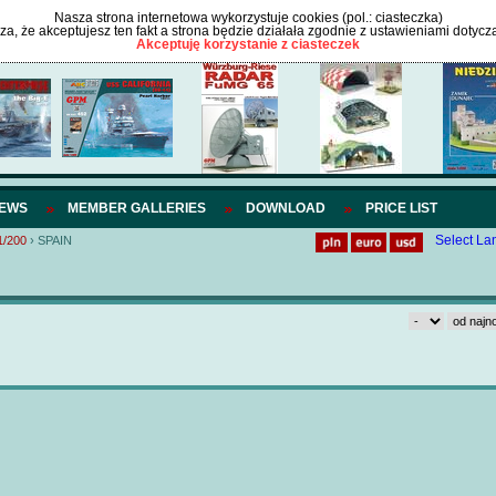
Nasza strona internetowa wykorzystuje cookies (pol.: ciasteczka)
cza, że akceptujesz ten fakt a strona będzie działała zgodnie z ustawieniami dotycz
Akceptuję korzystanie z ciasteczek
IEWS
MEMBER GALLERIES
DOWNLOAD
PRICE LIST
Select L
1/200
›
SPAIN