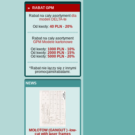
RABAT GPM
Rabat na cały asortyment
dla
modeli DELTA-te
Od kwoty:
40 PLN
-
20%
Rabat na cały asortyment
GPM Modele kartonowe
Od kwoty:
1000 PLN
-
10%
Od kwoty:
2000 PLN
-
15%
Od kwoty:
5000 PLN
-
20%
*Rabat nie łączy się z innymi
promocjami/rabatami.
NEWS
-
MOŁOTOW (GANGUT ) -low-
Price:
180 PLN
TRZECH HIER
cut with laser frames
(BM212) - poklad