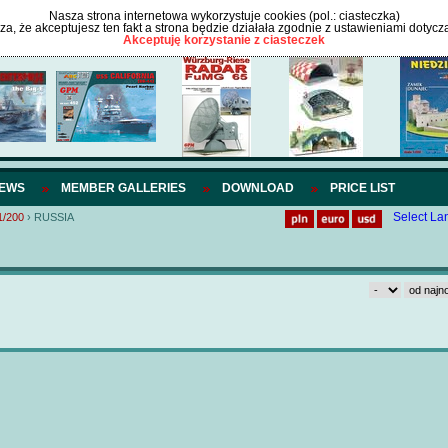
Nasza strona internetowa wykorzystuje cookies (pol.: ciasteczka)
cza, że akceptujesz ten fakt a strona będzie działała zgodnie z ustawieniami dotycz
Akceptuję korzystanie z ciasteczek
IEWS
MEMBER GALLERIES
DOWNLOAD
PRICE LIST
Select L
1/200
›
RUSSIA