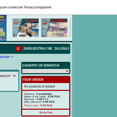
ącymi ciasteczek Twojej przeglądarki.
ZAREJESTRUJ SIĘ
ZALOGUJ
anguage
▼
COUNTRY OF DISPATCH
YOUR ORDER
No products in basket
Ordered :
0 produktów
Value of the order :
0.00 PLN
Discount :
0.00
PLN
after_discount:
0.00 PLN
Total to pay :
0.00
PLN
Go to Cart