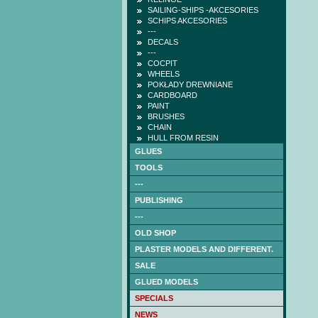
SAILING-SHIPS -AKCESORIES
SCHIPS AKCESORIES
---
DECALS
---
COCPIT
WHEELS
POKŁADY DREWNIANE
CARDBOARD
PAINT
BRUSHES
CHAIN
HULL FROM RESIN
GLUES
TOOLS
---
PUBLISHING
---
OLD SHOP
PLASTER MODELS AND DIFFERENT.
SALE
GLUED MODELS
SPECIALS
NEWS