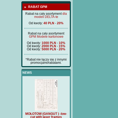
RABAT GPM
Rabat na cały asortyment
dla
modeli DELTA-te
Od kwoty:
40 PLN
-
20%
Rabat na cały asortyment
GPM Modele kartonowe
Od kwoty:
1000 PLN
-
10%
Od kwoty:
2000 PLN
-
15%
Od kwoty:
5000 PLN
-
20%
*Rabat nie łączy się z innymi
promocjami/rabatami.
NEWS
ANGUT ) -low-
MOŁOTOW (GANGUT ) -low-
Price:
180 PLN
T
 laser frames
cut with laser frames
(BM