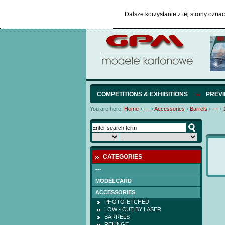
Dalsze korzystanie z tej strony ozna
COMPETITIONS & EXHIBITIONS
PREV
You are here:
Home
›
---
›
Accessories
›
Barrels
›
---
›
CATEGORIES
---
MODELCARD
ACCESSORIES
PHOTO-ETCHED
LOW - CUT BY LASER
BARRELS
RELINGE