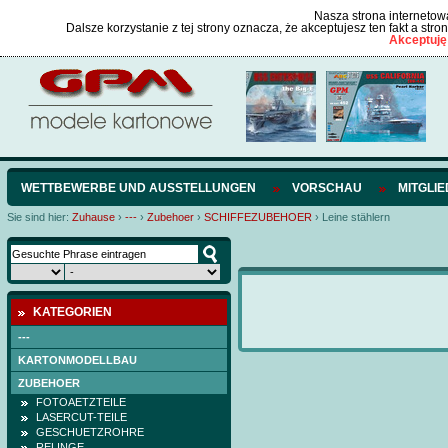
Nasza strona internetowa
Dalsze korzystanie z tej strony oznacza, że akceptujesz ten fakt a str
Akceptuję
WETTBEWERBE UND AUSSTELLUNGEN
VORSCHAU
MITGLI
Sie sind hier:
Zuhause
›
---
›
Zubehoer
›
SCHIFFEZUBEHOER
›
Leine stählern
KATEGORIEN
---
KARTONMODELLBAU
ZUBEHOER
FOTOAETZTEILE
LASERCUT-TEILE
GESCHUETZROHRE
RELINGE