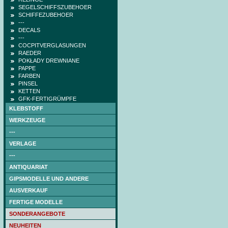
SEGELSCHIFFSZUBEHOER
SCHIFFEZUBEHOER
---
DECALS
---
COCPITVERGLASUNGEN
RAEDER
POKŁADY DREWNIANE
PAPPE
FARBEN
PINSEL
KETTEN
GFK-FERTIGRÜMPFE
KLEBSTOFF
WERKZEUGE
---
VERLAGE
---
ANTIQUARIAT
GIPSMODELLE UND ANDERE
AUSVERKAUF
FERTIGE MODELLE
SONDERANGEBOTE
NEUHEITEN