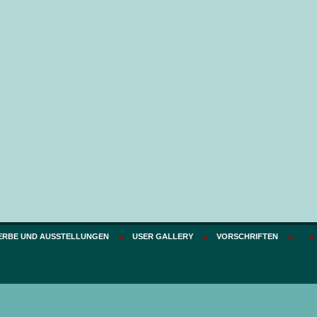
Ausgeschnitten frames(
Ausgeschni
RUMPF)
Prei
Preis:
75 PLN
RBE UND AUSSTELLUNGEN
USER GALLERY
VORSCHRIFTEN