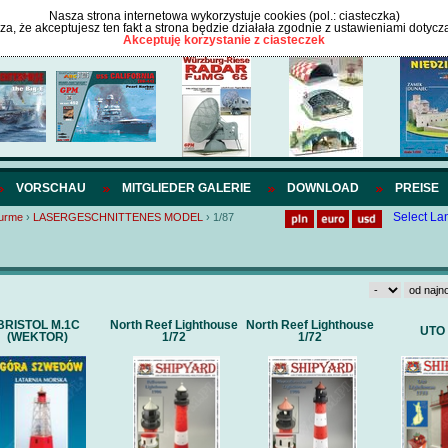
Nasza strona internetowa wykorzystuje cookies (pol.: ciasteczka)
cza, że akceptujesz ten fakt a strona będzie działała zgodnie z ustawieniami dotycz
Akceptuję korzystanie z ciasteczek
VORSCHAU
MITGLIEDER GALERIE
DOWNLOAD
PREISE
Select L
turme
›
LASERGESCHNITTENES MODEL
›
1/87
BRISTOL M.1C
North Reef Lighthouse
North Reef Lighthouse
UTO 
(WEKTOR)
1/72
1/72