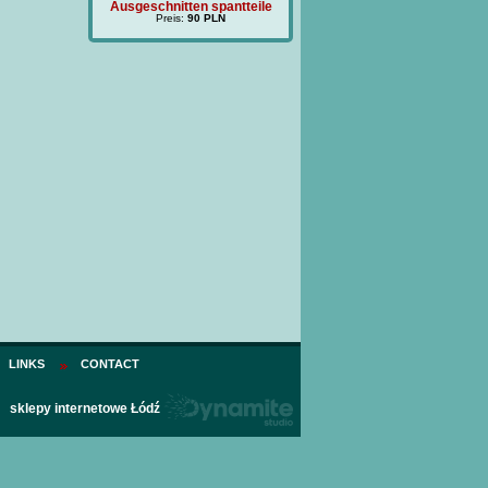
tten spantteile
Ausgeschnitten spantteile
(BM
s:
40 PLN
Preis:
90 PLN
LINKS
CONTACT
sklepy internetowe Łódź