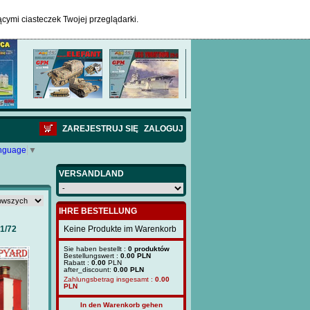
ącymi ciasteczek Twojej przeglądarki.
ZAREJESTRUJ SIĘ
ZALOGUJ
anguage
▼
VERSANDLAND
IHRE BESTELLUNG
1/72
Keine Produkte im Warenkorb
Sie haben bestellt :
0 produktów
Bestellungswert :
0.00 PLN
Rabatt :
0.00
PLN
after_discount:
0.00 PLN
Zahlungsbetrag insgesamt :
0.00
PLN
In den Warenkorb gehen