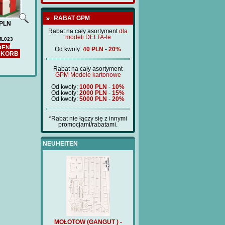
RABAT GPM
PLN
Rabat na cały asortyment
dla
modeli DELTA-te
ML023
DEN
Od kwoty:
40 PLN
-
20%
NKORB
Rabat na cały asortyment
GPM Modele kartonowe
Od kwoty:
1000 PLN
-
10%
Od kwoty:
2000 PLN
-
15%
Od kwoty:
5000 PLN
-
20%
*Rabat nie łączy się z innymi
promocjami/rabatami.
NEUHEITEN
(GANGUT ) -
MOŁOTOW (GANGUT ) -
Preis:
180 PLN
T