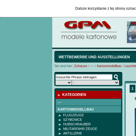
Dalsze korzystanie z tej strony ozna
WETTBEWERBE UND AUSSTELLUNGEN
Sie sind hier:
Zuhause
›
---
›
Kartonmodellbau
›
Leucht
1
KATEGORIEN
---
KARTONMODELLBAU
FLUGZEUGE
SZYBOWCE
HUBSCHRAUBER
MILITARFAHR ZEUGE
ARTILLERIE