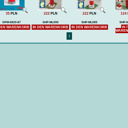
35
PLN
222
PLN
222
PLN
124
GPM-0820-87
SHP-ML090
SHP-ML085
SHP-
 DEN WARENKORB
IN DEN WARENKORB
IN DEN WARENKORB
IN 
WARE
1
NAGATO (DB) -
MOŁOTOW 