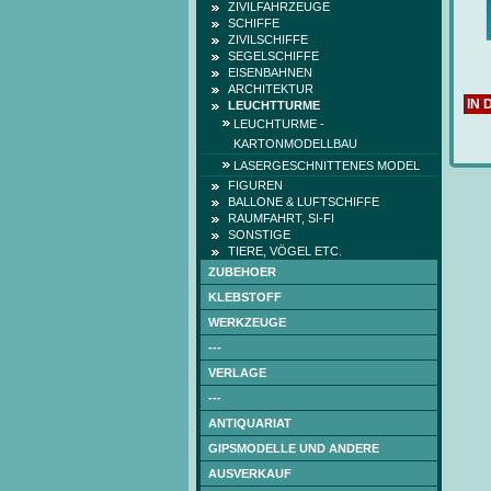
ZIVILFAHRZEUGE
SCHIFFE
ZIVILSCHIFFE
SEGELSCHIFFE
EISENBAHNEN
ARCHITEKTUR
IN
LEUCHTTURME
LEUCHTURME -
KARTONMODELLBAU
LASERGESCHNITTENES MODEL
FIGUREN
BALLONE & LUFTSCHIFFE
RAUMFAHRT, SI-FI
SONSTIGE
TIERE, VÖGEL ETC.
ZUBEHOER
KLEBSTOFF
WERKZEUGE
---
VERLAGE
---
ANTIQUARIAT
GIPSMODELLE UND ANDERE
AUSVERKAUF