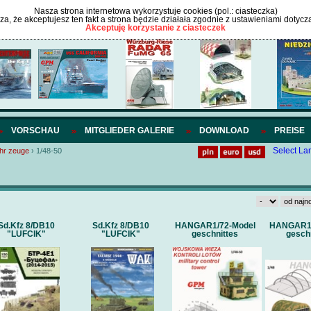
Nasza strona internetowa wykorzystuje cookies (pol.: ciasteczka)
cza, że akceptujesz ten fakt a strona będzie działała zgodnie z ustawieniami dotycz
Akceptuję korzystanie z ciasteczek
VORSCHAU
MITGLIEDER GALERIE
DOWNLOAD
PREISE
Select L
ahr zeuge
›
1/48-50
Sd.Kfz 8/DB10
Sd.Kfz 8/DB10
HANGAR1/72-Model
HANGAR1/
"LUFCIK"
"LUFCIK"
geschnittes
gesch