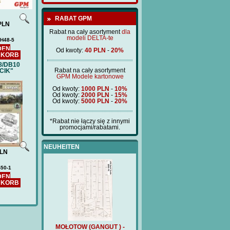
RABAT GPM
PLN
Rabat na cały asortyment
dla
modeli DELTA-te
H48-5
DEN
Od kwoty:
40 PLN
-
20%
NKORB
 8/DB10
Rabat na cały asortyment
CIK"
GPM Modele kartonowe
Od kwoty:
1000 PLN
-
10%
Od kwoty:
2000 PLN
-
15%
Od kwoty:
5000 PLN
-
20%
*Rabat nie łączy się z innymi
promocjami/rabatami.
NEUHEITEN
LN
50-1
DEN
NKORB
(GANGUT ) -
MOŁOTOW (GANGUT ) -
Preis:
180 PLN
T