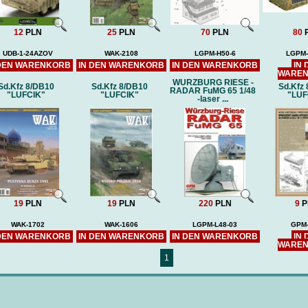
12
PLN
25
PLN
70
PLN
80
UDB-1-24AZOV
WAK-2108
LGPM-H50-6
LGPM-
 DEN WARENKORB
IN DEN WARENKORB
IN DEN WARENKORB
IN 
WARE
WURZBURG RIESE -
Sd.Kfz 8/DB10
Sd.Kfz 8/DB10
Sd.Kfz
RADAR FuMG 65 1/48
"LUFCIK"
"LUFCIK"
"LUF
-laser ...
19
PLN
19
PLN
220
PLN
9
P
WAK-1702
WAK-1606
LGPM-L48-03
GPM-
 DEN WARENKORB
IN DEN WARENKORB
IN DEN WARENKORB
IN 
WARE
1
NAGATO (DB) -
MOŁOTOW 