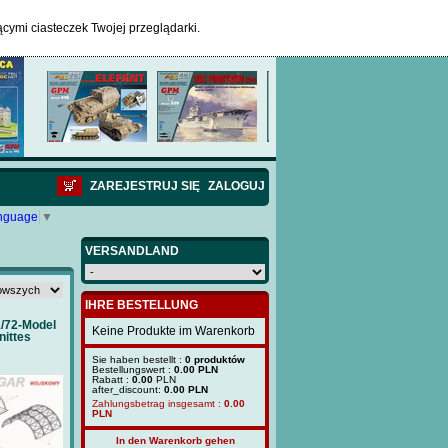
ącymi ciasteczek Twojej przeglądarki.
ZAREJESTRUJ SIĘ
ZALOGUJ
anguage
▼
VERSANDLAND
IHRE BESTELLUNG
72-Model
Keine Produkte im Warenkorb
nittes
Sie haben bestellt :
0 produktów
Bestellungswert :
0.00 PLN
Rabatt :
0.00
PLN
after_discount:
0.00 PLN
Zahlungsbetrag insgesamt :
0.00
PLN
In den Warenkorb gehen