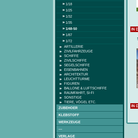
1/18
1/25
1/32
1/35
1/48-50
IN
1/87
1/72
ARTILLERIE
ZIVILFAHRZEUGE
SCHIFFE
ZIVILSCHIFFE
SEGELSCHIFFE
EISENBAHNEN
ARCHITEKTUR
LEUCHTTURME
FIGUREN
BALLONE & LUFTSCHIFFE
RAUMFAHRT, SI-FI
SONSTIGE
TIERE, VÖGEL ETC.
IN
ZUBEHOER
KLEBSTOFF
WERKZEUGE
---
VERLAGE