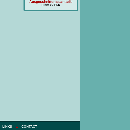
tten spantteile
Ausgeschnitten spantteile
(BM
s:
40 PLN
Preis:
90 PLN
LINKS
CONTACT