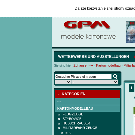
Dalsze korzystanie z tej strony ozna
WETTBEWERBE UND AUSSTELLUNGEN
Sie sind hier:
Zuhause
›
---
›
Kartonmodellbau
›
Militarf
1
KATEGORIEN
---
KARTONMODELLBAU
FLUGZEUGE
SZYBOWCE
HUBSCHRAUBER
MILITARFAHR ZEUGE
1/16