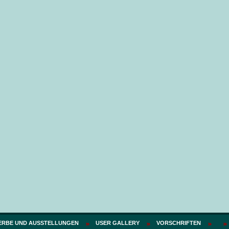
Ausgeschnitten frames(
Ausgeschni
RUMPF)
Prei
Preis:
75 PLN
RBE UND AUSSTELLUNGEN
USER GALLERY
VORSCHRIFTEN