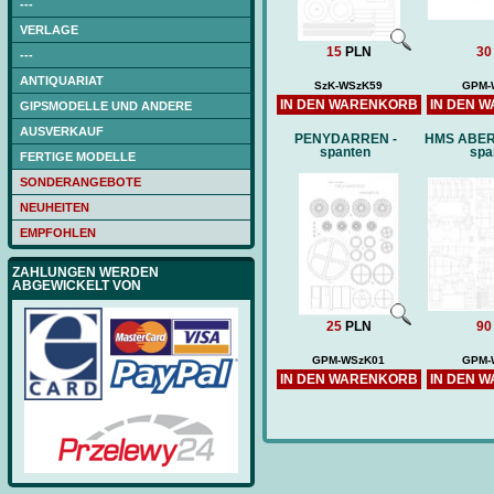
---
VERLAGE
15
PLN
30
---
ANTIQUARIAT
SzK-WSzK59
GPM-
IN DEN WARENKORB
IN DEN 
GIPSMODELLE UND ANDERE
AUSVERKAUF
PENYDARREN -
HMS ABER
spanten
spa
FERTIGE MODELLE
SONDERANGEBOTE
NEUHEITEN
EMPFOHLEN
ZAHLUNGEN WERDEN
ABGEWICKELT VON
25
PLN
90
GPM-WSzK01
GPM-
IN DEN WARENKORB
IN DEN 