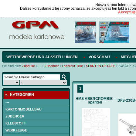
Nasza strona internetowa
Dalsze korzystanie z tej strony oznacza, że akceptujesz ten fakt a str
Akceptuję
WETTBEWERBE UND AUSSTELLUNGEN
VORSCHAU
MITGLI
Sie sind hier:
Zuhause
›
---
›
Zubehoer
›
Lasercut-Teile
›
SPANTEN DETAILE
›
ŚWIAT Z 
1
KATEGORIEN
HMS ABERCROMBIE -
DFS-230B-
spanten
---
KARTONMODELLBAU
ZUBEHOER
KLEBSTOFF
WERKZEUGE