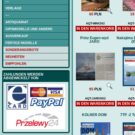
---
VERLAGE
60
PLN
19
---
ANTIQUARIAT
AQT-WAK262
AQT
IN DEN WARENKORB
IN DEN 
GIPSMODELLE UND ANDERE
AUSVERKAUF
Prinz Eugen wyd
Nakajima
JARO
(
FERTIGE MODELLE
SONDERANGEBOTE
NEUHEITEN
EMPFOHLEN
ZAHLUNGEN WERDEN
ABGEWICKELT VON
95
PLN
51
AQT-JARO002
AQT
IN DEN WARENKORB
IN DEN 
KOLNER DOM
7TP -2 
NAGATO (DB) -