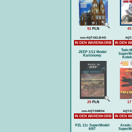
Ausgeschnitten fra
RUMPF)
Preis:
75 PLN
92
PLN
45
mm-AQT-SELB-KD
AQT
IN DEN WARENKORB
IN DEN 
Twin 
JEEP 1/12 Model
SuperMo
Kartonowy
Kolek
20
PLN
17
mm-AQT-SMK04
AQT-S
IN DEN WARENKORB
IN DEN 
PZL 11c SuperModel
Arado 
6/97
SuperMo