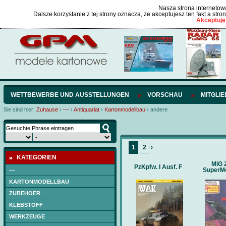
Nasza strona internetowa
Dalsze korzystanie z tej strony oznacza, że akceptujesz ten fakt a str
Akceptuję
WETTBEWERBE UND AUSSTELLUNGEN
VORSCHAU
MITGLI
Sie sind hier:
Zuhause
›
---
›
Antiquariat
›
Kartonmodellbau
›
andere
1
2
›
KATEGORIEN
MiG 
PzKpfw. I Ausf. F
SuperMo
---
KARTONMODELLBAU
ZUBEHOER
KLEBSTOFF
WERKZEUGE