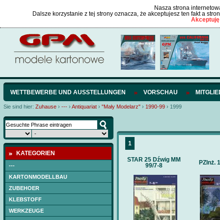
Nasza strona internetowa
Dalsze korzystanie z tej strony oznacza, że akceptujesz ten fakt a str
Akceptuję
WETTBEWERBE UND AUSSTELLUNGEN
VORSCHAU
MITGLI
Sie sind hier:
Zuhause
›
---
›
Antiquariat
›
"Mały Modelarz"
›
1990-99
›
1999
1
KATEGORIEN
STAR 25 Dźwig MM
PZInż. 
99/7-8
---
KARTONMODELLBAU
ZUBEHOER
KLEBSTOFF
WERKZEUGE