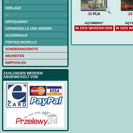
---
VERLAGE
30
PLN
20
---
ANTIQUARIAT
AQT-MM9907
AQT-
IN DEN WARENKORB
IN DEN 
GIPSMODELLE UND ANDERE
AUSVERKAUF
FERTIGE MODELLE
SONDERANGEBOTE
NEUHEITEN
EMPFOHLEN
ZAHLUNGEN WERDEN
ABGEWICKELT VON