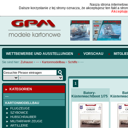
Nasza strona internetowa
Dalsze korzystanie z tej strony oznacza, że akceptujesz ten fakt a str
Akceptuję
WETTBEWERBE UND AUSSTELLUNGEN
VORSCHAU
MITGLI
Sie sind hier:
Zuhause
›
---
›
Kartonmodellbau
›
Schiffe
›
---
1
KATEGORIEN
Batory-
Bat
Küstenwachtboot 1/75
Küstenwac
---
KARTONMODELLBAU
FLUGZEUGE
SZYBOWCE
HUBSCHRAUBER
MILITARFAHR ZEUGE
ARTILLERIE