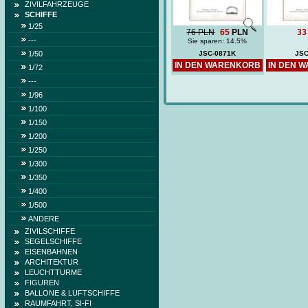
ZIVILFAHRZEUGE
SCHIFFE
1/25
76 PLN
65
PLN
33
---
Sie sparen: 14.5%
1/50
JSC-0871K
JSC
IN DEN WARENKORB
IN DEN 
1/72
---
1/96
1/100
1/150
1/200
1/250
1/300
1/350
1/400
1/500
ANDERE
ZIVILSCHIFFE
SEGELSCHIFFE
EISENBAHNEN
ARCHITEKTUR
LEUCHTTURME
FIGUREN
BALLONE & LUFTSCHIFFE
RAUMFAHRT, SI-FI