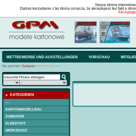
Nasza strona internetowa
Dalsze korzystanie z tej strony oznacza, że akceptujesz ten fakt a str
Akceptuję
WETTBEWERBE UND AUSSTELLUNGEN
VORSCHAU
MITGLI
Sie sind hier:
Zuhause
›
---
›
---
›
---
›
---
KATEGORIEN
---
KARTONMODELLBAU
ZUBEHOER
KLEBSTOFF
WERKZEUGE