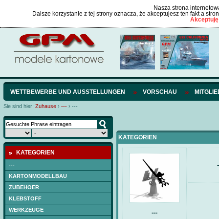
Nasza strona internetowa
Dalsze korzystanie z tej strony oznacza, że akceptujesz ten fakt a str
Akceptuję
WETTBEWERBE UND AUSSTELLUNGEN
VORSCHAU
MITGLI
Sie sind hier:
Zuhause
›
---
›
---
KATEGORIEN
KATEGORIEN
-
---
KARTONMODELLBAU
ZUBEHOER
KLEBSTOFF
WERKZEUGE
---