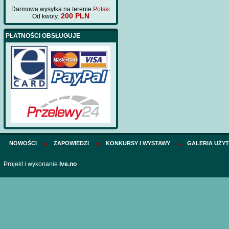
kadłuba wycięte las
Darmowa wysyłka na terenie
Polski
Cena:
75 PLN
200 PLN
Od kwoty:
PŁATNOŚCI OBSŁUGUJE
NOWOŚCI
ZAPOWIEDZI
KONKURSY I WYSTAWY
GALERIA UŻY
Projekt i wykonanie
Ive.no