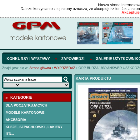
Nasza strona internetowa
Dalsze korzystanie z tej strony oznacza, że akceptujesz ten fakt a str
Akceptuję
KONKURSY I WYSTAWY
ZAPOWIEDZI
GALERIE UŻYTKOWNIK
Znajdujesz się w:
Strona główna
›
WYPRZEDAŻ
›
ORP BURZA 1939 ANSWER USZKOD
KARTA PRODUKTU
KATEGORIE
DLA POCZĄTKUJĄCYCH
MODELE KARTONOWE
AKCESORIA
KLEJE , SZPACHLÓWKI , LAKIERY
ITD...