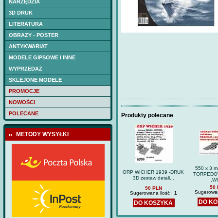
NARZĘDZIA
3D DRUK
LITERATURA
OBRAZY - POSTER
ANTYKWARIAT
MODELE GIPSOWE I INNE
WYPRZEDAŻ
SKLEJONE MODELE
PROMOCJE
NOWOŚCI
POLECANE
Produkty polecane
METODY WYSYŁKI
550 x 3 
ORP WICHER 1939 -DRUK
TORPEDO
3D zestaw detali...
,WI
50
90 PLN
Sugerowan
Sugerowana ilość :
1
DO K
DO KOSZYKA
HETMAN IWAN MAZ
(DOM BUMAGI) -wr