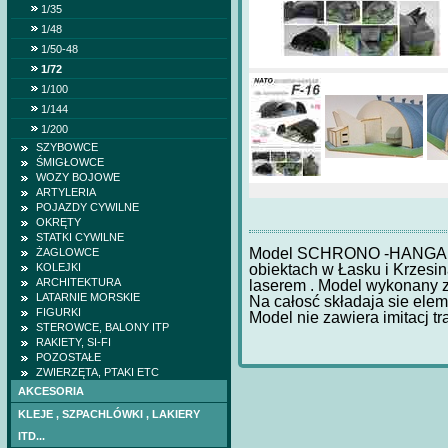
1/35
1/48
1/50-48
1/72
1/100
1/144
1/200
SZYBOWCE
ŚMIGŁOWCE
WOZY BOJOWE
ARTYLERIA
POJAZDY CYWILNE
OKRĘTY
STATKI CYWILNE
Model SCHRONO -HANGARU
ŻAGLOWCE
obiektach w Łasku i Krzesi
KOLEJKI
ARCHITEKTURA
laserem . Model wykonany z
LATARNIE MORSKIE
Na całosć składaja sie elem
FIGURKI
Model nie zawiera imitacj tr
STEROWCE, BALONY ITP
RAKIETY, SI-FI
POZOSTAŁE
ZWIERZĘTA, PTAKI ETC
AKCESORIA
KLEJE , SZPACHLÓWKI , LAKIERY
HETMAN IWAN MAZ
ITD...
(DOM BUMAGI) -wr