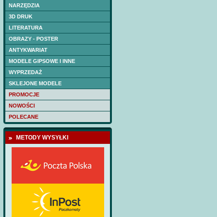
kadłuba wycięte las
NARZĘDZIA
Cena:
75 PLN
3D DRUK
LITERATURA
OBRAZY - POSTER
ANTYKWARIAT
MODELE GIPSOWE I INNE
WYPRZEDAŻ
SKLEJONE MODELE
PROMOCJE
NOWOŚCI
POLECANE
METODY WYSYŁKI