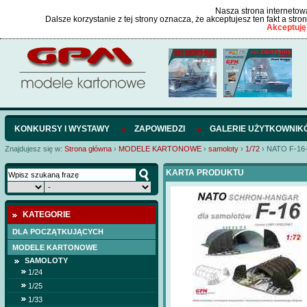
Nasza strona internetowa
Dalsze korzystanie z tej strony oznacza, że akceptujesz ten fakt a str
Akceptuję
KONKURSY I WYSTAWY
ZAPOWIEDZI
GALERIE UŻYTKOWNIK
Znajdujesz się w:
Strona główna
›
MODELE KARTONOWE
›
samoloty
›
1/72
›
NATO F-16-
KARTA PRODUKTU
KATEGORIE
DLA POCZĄTKUJĄCYCH
MODELE KARTONOWE
SAMOLOTY
1/24
1/25
1/33