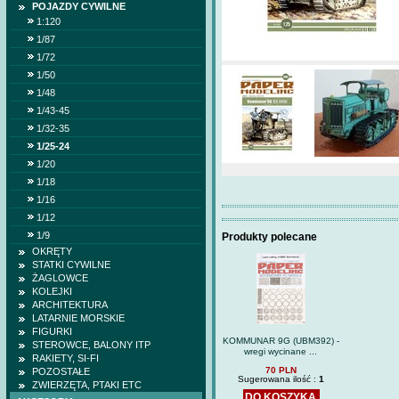
POJAZDY CYWILNE
1:120
1/87
1/72
1/50
1/48
1/43-45
1/32-35
1/25-24
1/20
1/18
1/16
1/12
1/9
Produkty polecane
OKRĘTY
STATKI CYWILNE
ŻAGLOWCE
KOLEJKI
ARCHITEKTURA
LATARNIE MORSKIE
FIGURKI
KOMMUNAR 9G (UBM392) -
STEROWCE, BALONY ITP
wregi wycinane ...
RAKIETY, SI-FI
70 PLN
POZOSTAŁE
Sugerowana ilość :
1
ZWIERZĘTA, PTAKI ETC
DO KOSZYKA