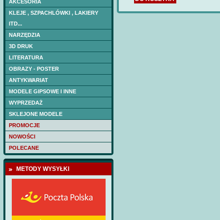
AKCESORIA
KLEJE , SZPACHLÓWKI , LAKIERY
ITD...
NARZĘDZIA
3D DRUK
LITERATURA
OBRAZY - POSTER
ANTYKWARIAT
MODELE GIPSOWE I INNE
WYPRZEDAŻ
SKLEJONE MODELE
PROMOCJE
NOWOŚCI
POLECANE
METODY WYSYŁKI