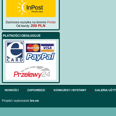
Darmowa wysyłka na terenie
Polski
200 PLN
Od kwoty:
PŁATNOŚCI OBSŁUGUJE
NOWOŚCI
ZAPOWIEDZI
KONKURSY I WYSTAWY
GALERIA UŻY
Projekt i wykonanie
Ive.no