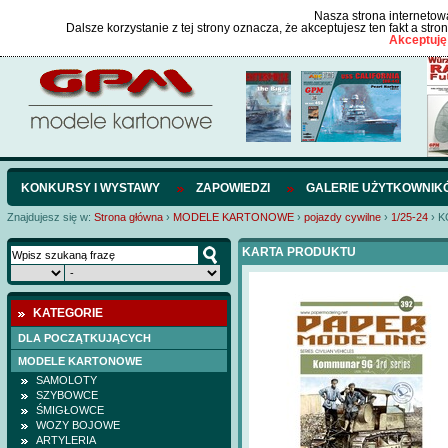
Nasza strona internetowa
Dalsze korzystanie z tej strony oznacza, że akceptujesz ten fakt a str
Akceptuję
KONKURSY I WYSTAWY
ZAPOWIEDZI
GALERIE UŻYTKOWNIK
Znajdujesz się w:
Strona główna
›
MODELE KARTONOWE
›
pojazdy cywilne
›
1/25-24
›
K
KARTA PRODUKTU
KATEGORIE
DLA POCZĄTKUJĄCYCH
MODELE KARTONOWE
SAMOLOTY
SZYBOWCE
ŚMIGŁOWCE
WOZY BOJOWE
ARTYLERIA