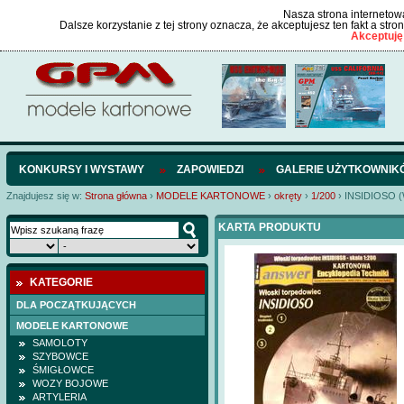
Nasza strona internetowa
Dalsze korzystanie z tej strony oznacza, że akceptujesz ten fakt a str
Akceptuję
KONKURSY I WYSTAWY
ZAPOWIEDZI
GALERIE UŻYTKOWNIK
Znajdujesz się w:
Strona główna
›
MODELE KARTONOWE
›
okręty
›
1/200
›
INSIDIOSO 
KARTA PRODUKTU
KATEGORIE
DLA POCZĄTKUJĄCYCH
MODELE KARTONOWE
SAMOLOTY
SZYBOWCE
ŚMIGŁOWCE
WOZY BOJOWE
ARTYLERIA