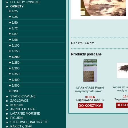
POJAZDY CYWILNE
OKRĘTY
1/25
1/35
1/50
1/72
1/87
1/96
l-37 cm B-4 cm
1/100
1/150
Produkty polecane
1/200
1/250
1/300
1/350
1/400
1/500
Wiosła do 
MARYNARZE Figurki
wycięte 
INNE
marynarzy fototrawio...
STATKI CYWILNE
10
30 PLN
Sugerowan
Sugerowana ilość :
1
ŻAGLOWCE
KOLEJKI
DO K
DO KOSZYKA
ARCHITEKTURA
LATARNIE MORSKIE
FIGURKI
STEROWCE, BALONY ITP
SZD-18 Czajka GPM
RAKIETY, SI-FI
USZKODZONA OKŁ