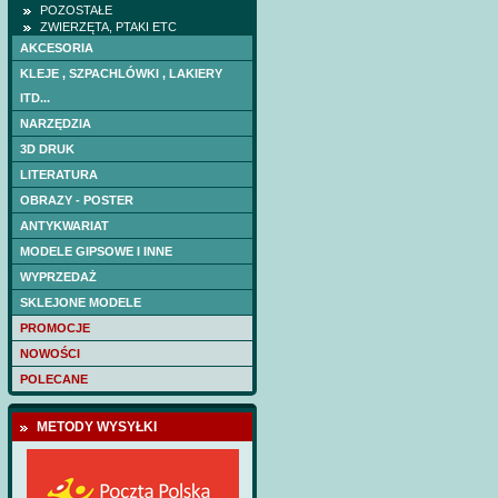
Cena:
15 PLN
POZOSTAŁE
ZWIERZĘTA, PTAKI ETC
AKCESORIA
KLEJE , SZPACHLÓWKI , LAKIERY
ITD...
NARZĘDZIA
3D DRUK
LITERATURA
OBRAZY - POSTER
ANTYKWARIAT
MODELE GIPSOWE I INNE
WYPRZEDAŻ
SKLEJONE MODELE
PROMOCJE
NOWOŚCI
POLECANE
METODY WYSYŁKI