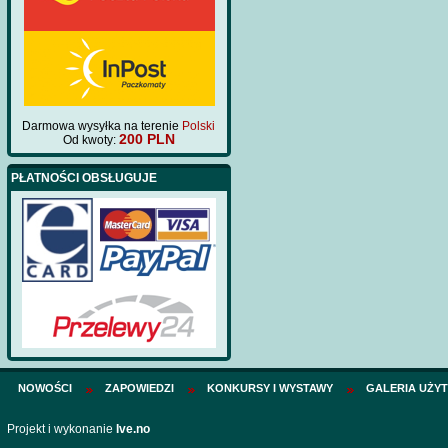
Darmowa wysyłka na terenie
Polski
200 PLN
Od kwoty:
PŁATNOŚCI OBSŁUGUJE
NOWOŚCI
ZAPOWIEDZI
KONKURSY I WYSTAWY
GALERIA UŻY
Projekt i wykonanie
Ive.no