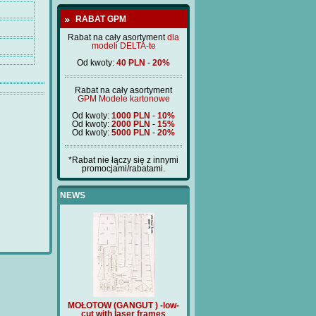
RABAT GPM
Rabat na cały asortyment
dla
modeli DELTA-te
Od kwoty:
40 PLN
-
20%
Rabat na cały asortyment
GPM Modele kartonowe
Od kwoty:
1000 PLN
-
10%
Od kwoty:
2000 PLN
-
15%
Od kwoty:
5000 PLN
-
20%
*Rabat nie łączy się z innymi
promocjami/rabatami.
NEWS
ANGUT ) -low-
MOŁOTOW (GANGUT ) -low-
Price:
180 PLN
T
 laser frames
cut with laser frames
(BM