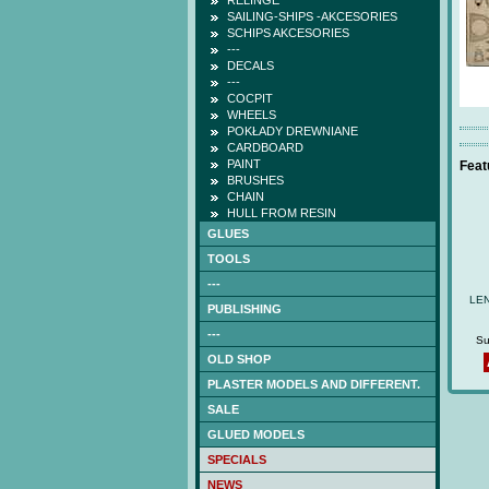
RELINGE
SAILING-SHIPS -AKCESORIES
SCHIPS AKCESORIES
---
DECALS
---
COCPIT
WHEELS
POKŁADY DREWNIANE
CARDBOARD
PAINT
Feat
BRUSHES
CHAIN
HULL FROM RESIN
GLUES
TOOLS
---
LEN
PUBLISHING
---
Su
OLD SHOP
PLASTER MODELS AND DIFFERENT.
SALE
GLUED MODELS
SPECIALS
NEWS