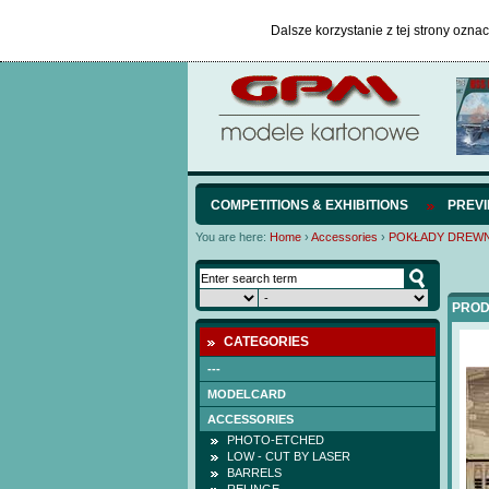
Dalsze korzystanie z tej strony ozna
COMPETITIONS & EXHIBITIONS
PREV
You are here:
Home
›
Accessories
›
POKŁADY DREWN
PROD
CATEGORIES
---
MODELCARD
ACCESSORIES
PHOTO-ETCHED
LOW - CUT BY LASER
BARRELS