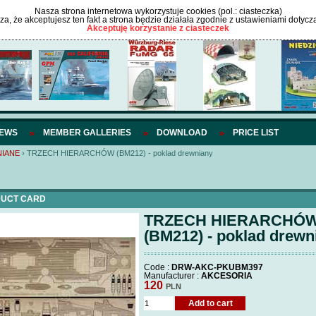
Nasza strona internetowa wykorzystuje cookies (pol.: ciasteczka)
cza, że akceptujesz ten fakt a strona będzie działała zgodnie z ustawieniami dotycz
Akceptuję korzystanie z ciasteczek
IEWS
MEMBER GALLERIES
DOWNLOAD
PRICE LIST
IANE
›
TRZECH HIERARCHÓW (BM212) - poklad drewniany
UCT CARD
TRZECH HIERARCHÓ
(BM212) - poklad drewn
Code :
DRW-AKC-PKUBM397
Manufacturer :
AKCESORIA
120
PLN
Add to cart