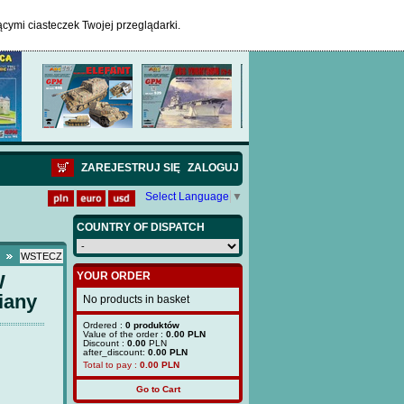
ącymi ciasteczek Twojej przeglądarki.
ZAREJESTRUJ SIĘ
ZALOGUJ
Select Language
▼
COUNTRY OF DISPATCH
YOUR ORDER
W
iany
No products in basket
Ordered :
0 produktów
Value of the order :
0.00 PLN
Discount :
0.00
PLN
after_discount:
0.00 PLN
Total to pay :
0.00
PLN
Go to Cart