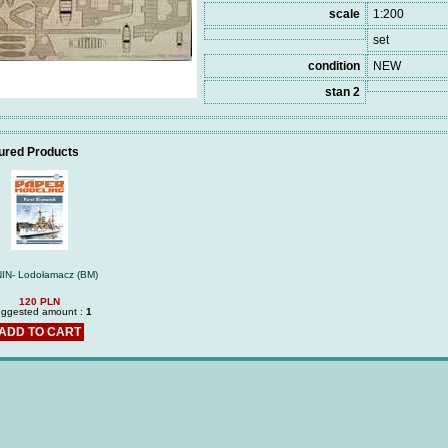
scale
1:200
set
condition
NEW
stan 2
ured Products
IN- Lodołamacz (BM)
120 PLN
ggested amount :
1
ADD TO CART
NAGATO (DB) -low-cut with
MOŁOTOW (G
laser frames (hull)
cut with